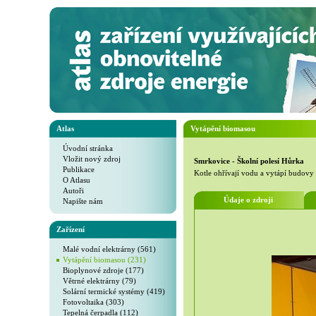
Atlas
Vytápění biomasou
Úvodní stránka
Vložit nový zdroj
Smrkovice - Školní polesí Hůrka
Publikace
Kotle ohřívají vodu a vytápí budovy 
O Atlasu
Autoři
Údaje o zdroji
Napište nám
Zařízení
Malé vodní elektrárny (561)
Vytápění biomasou (231)
Bioplynové zdroje (177)
Větrné elektrárny (79)
Solární termické systémy (419)
Fotovoltaika (303)
Tepelná čerpadla (112)