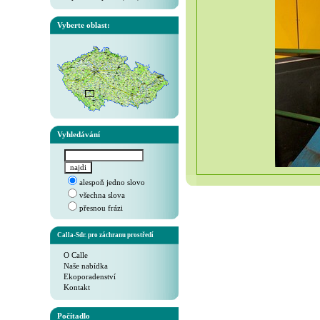
Vyberte oblast:
Vyhledávání
alespoň jedno slovo
všechna slova
přesnou frázi
Calla-Sdr. pro záchranu prostředí
O Calle
Naše nabídka
Ekoporadenství
Kontakt
Počítadlo