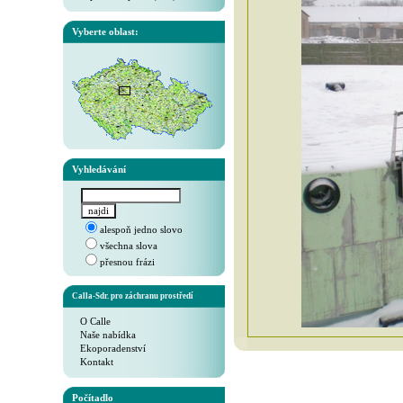
Vyberte oblast:
Vyhledávání
alespoň jedno slovo
všechna slova
přesnou frázi
Calla-Sdr. pro záchranu prostředí
O Calle
Naše nabídka
Ekoporadenství
Kontakt
Počítadlo