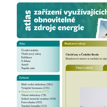
Atlas
Bioplynové zdroje
Úvodní stránka
Vložit nový zdroj
Chrášťany u Českého Brodu
Publikace
Bioplynová stanice se nachází na zá
O Atlasu
Autoři
Údaje o zdroji
Napište nám
Zařízení
Malé vodní elektrárny (561)
Vytápění biomasou (231)
Bioplynové zdroje (177)
Větrné elektrárny (79)
Solární termické systémy (419)
Fotovoltaika (303)
Tepelná čerpadla (112)