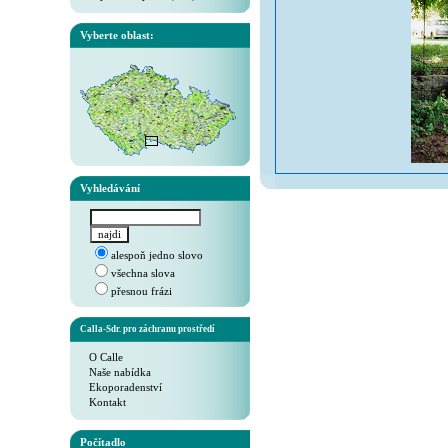
Vyberte oblast:
Vyhledávání
alespoň jedno slovo
všechna slova
přesnou frázi
Calla-Sdr. pro záchranu prostředí
O Calle
Naše nabídka
Ekoporadenství
Kontakt
Počítadlo