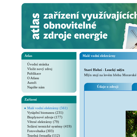
Atlas
Malé vodní elektrárny
Úvodní stránka
Vložit nový zdroj
Staré Hobzí - Loucký mlýn
Publikace
Mlýn stojí na levém břehu Moravské
O Atlasu
Autoři
Údaje o zdroji
Napište nám
Zařízení
Malé vodní elektrárny (561)
Vytápění biomasou (231)
Bioplynové zdroje (177)
Větrné elektrárny (79)
Solární termické systémy (419)
Fotovoltaika (303)
Tepelná čerpadla (112)