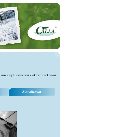
 s nově vybudovanou elektrárnou Olešná
Aktualizovat