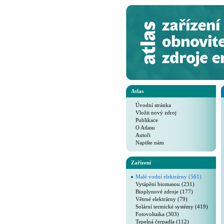
Atlas
Úvodní stránka
Vložit nový zdroj
Publikace
O Atlasu
Autoři
Napište nám
Zařízení
Malé vodní elektrárny (561)
Vytápění biomasou (231)
Bioplynové zdroje (177)
Větrné elektrárny (79)
Solární termické systémy (419)
Fotovoltaika (303)
Tepelná čerpadla (112)