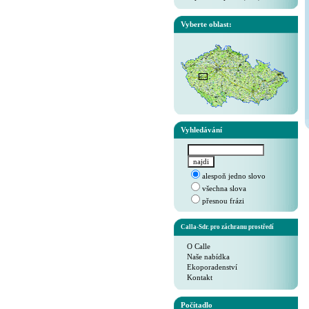
Vyberte oblast:
Vyhledávání
alespoň jedno slovo
všechna slova
přesnou frázi
Calla-Sdr. pro záchranu prostředí
O Calle
Naše nabídka
Ekoporadenství
Kontakt
Počítadlo