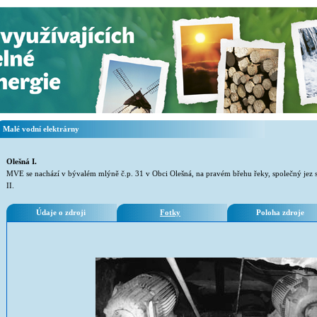
Malé vodní elektrárny
Olešná I.
MVE se nachází v bývalém mlýně č.p. 31 v Obci Olešná, na pravém břehu řeky, společný jez
II.
Údaje o zdroji
Fotky
Poloha zdroje