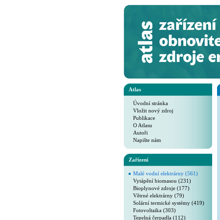
Atlas
Úvodní stránka
Vložit nový zdroj
Publikace
O Atlasu
Autoři
Napište nám
Zařízení
Malé vodní elektrárny (561)
Vytápění biomasou (231)
Bioplynové zdroje (177)
Větrné elektrárny (79)
Solární termické systémy (419)
Fotovoltaika (303)
Tepelná čerpadla (112)