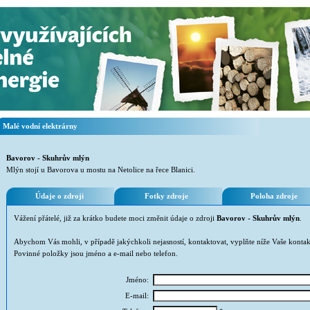
Malé vodní elektrárny
Bavorov - Skuhrův mlýn
Mlýn stojí u Bavorova u mostu na Netolice na řece Blanici.
Údaje o zdroji
Fotky zdroje
Poloha zdroje
Vážení přátelé, již za krátko budete moci změnit údaje o zdroji
Bavorov - Skuhrův mlýn
.
Abychom Vás mohli, v případě jakýchkoli nejasností, kontaktovat, vyplňte níže Vaše kontak
Povinné položky jsou jméno a e-mail nebo telefon.
Jméno:
E-mail: