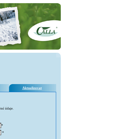
Aktualizovat
tní údaje.
*
*