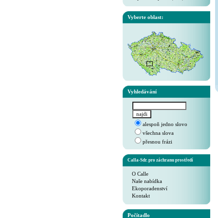
Vyberte oblast:
Vyhledávání
alespoň jedno slovo
všechna slova
přesnou frázi
Calla-Sdr. pro záchranu prostředí
O Calle
Naše nabídka
Ekoporadenství
Kontakt
Počítadlo