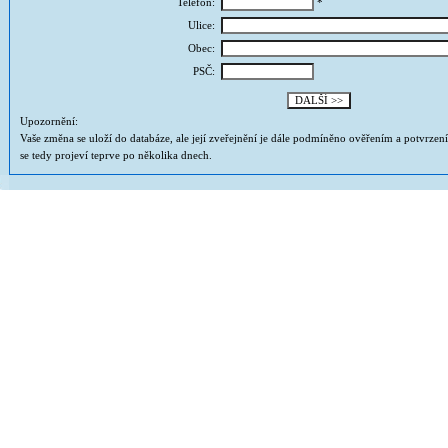
Telefon:
*
Ulice:
Obec:
PSČ:
Upozornění:
Vaše změna se uloží do databáze, ale její zveřejnění je dále podmíněno ověřením a potvrzen
se tedy projeví teprve po několika dnech.