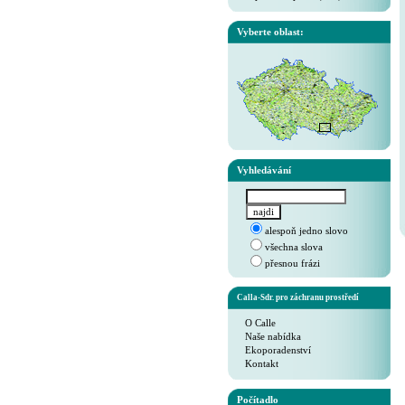
Vyberte oblast:
Vyhledávání
alespoň jedno slovo
všechna slova
přesnou frázi
Calla-Sdr. pro záchranu prostředí
O Calle
Naše nabídka
Ekoporadenství
Kontakt
Počítadlo