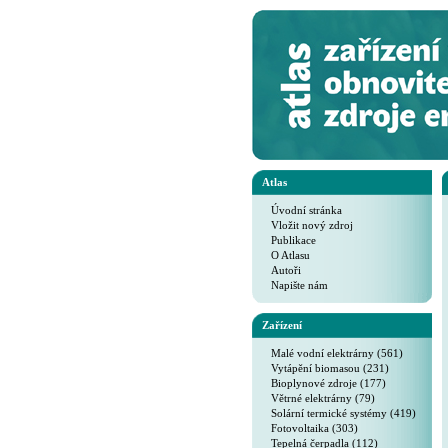
Atlas
Úvodní stránka
Vložit nový zdroj
Publikace
O Atlasu
Autoři
Napište nám
Zařízení
Malé vodní elektrárny (561)
Vytápění biomasou (231)
Bioplynové zdroje (177)
Větrné elektrárny (79)
Solární termické systémy (419)
Fotovoltaika (303)
Tepelná čerpadla (112)