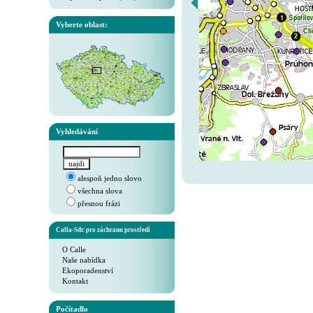
Vyberte oblast:
Vyhledávání
alespoň jedno slovo
všechna slova
přesnou frázi
Calla-Sdr. pro záchranu prostředí
O Calle
Naše nabídka
Ekoporadenství
Kontakt
Počítadlo