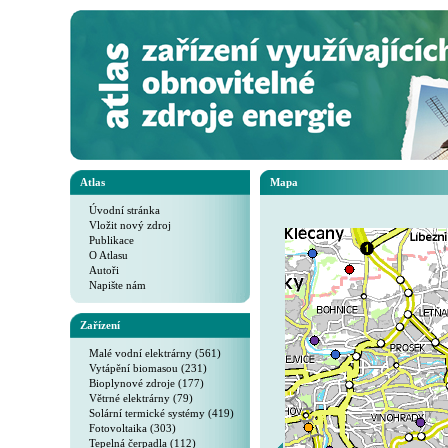
Atlas
Mapa
Úvodní stránka
Vložit nový zdroj
Publikace
O Atlasu
Autoři
Napište nám
Zařízení
Malé vodní elektrárny (561)
Vytápění biomasou (231)
Bioplynové zdroje (177)
Větrné elektrárny (79)
Solární termické systémy (419)
Fotovoltaika (303)
Tepelná čerpadla (112)