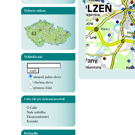
Vyberte oblast:
Vyhledávání
alespoň jedno slovo
všechna slova
přesnou frázi
Calla-Sdr. pro záchranu prostředí
O Calle
Naše nabídka
Ekoporadenství
Kontakt
Počítadlo