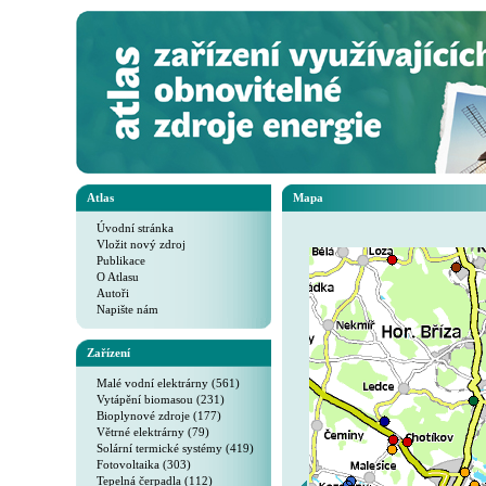
Atlas
Mapa
Úvodní stránka
Vložit nový zdroj
Publikace
O Atlasu
Autoři
Napište nám
Zařízení
Malé vodní elektrárny (561)
Vytápění biomasou (231)
Bioplynové zdroje (177)
Větrné elektrárny (79)
Solární termické systémy (419)
Fotovoltaika (303)
Tepelná čerpadla (112)