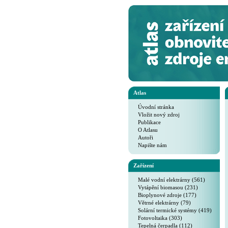
Atlas
Úvodní stránka
Vložit nový zdroj
Publikace
O Atlasu
Autoři
Napište nám
Zařízení
Malé vodní elektrárny (561)
Vytápění biomasou (231)
Bioplynové zdroje (177)
Větrné elektrárny (79)
Solární termické systémy (419)
Fotovoltaika (303)
Tepelná čerpadla (112)