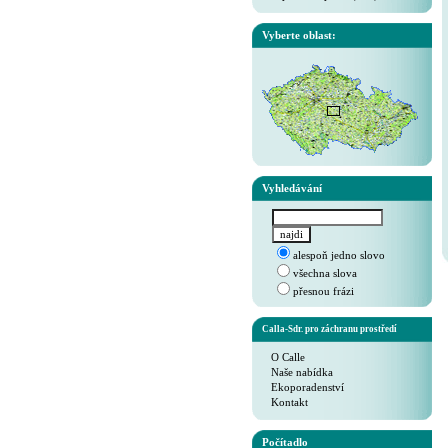
Vyberte oblast:
Vyhledávání
alespoň jedno slovo
všechna slova
přesnou frázi
Calla-Sdr. pro záchranu prostředí
O Calle
Naše nabídka
Ekoporadenství
Kontakt
Počítadlo