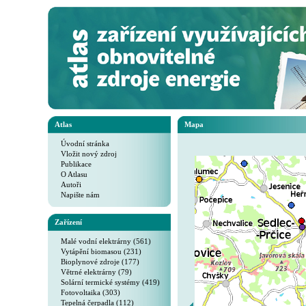
Atlas
Mapa
Úvodní stránka
Vložit nový zdroj
Publikace
O Atlasu
Autoři
Napište nám
Zařízení
Malé vodní elektrárny (561)
Vytápění biomasou (231)
Bioplynové zdroje (177)
Větrné elektrárny (79)
Solární termické systémy (419)
Fotovoltaika (303)
Tepelná čerpadla (112)