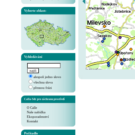
Vyberte oblast:
Vyhledávání
alespoň jedno slovo
všechna slova
přesnou frázi
Calla-Sdr. pro záchranu prostředí
O Calle
Naše nabídka
Ekoporadenství
Kontakt
Počítadlo