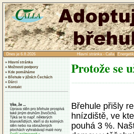
Dnes je 6.8.2026
Hlavní stránka - Calla
|
Energeti
Protože se 
» Hlavní stránka
» Možnosti podpory
» Kde pomáháme
» Břehule v jižních Čechách
» Dárci
» Kontakt
Břehule přišly r
Víte, že ...
Úprava stěn pro břehule prospívá
hnízdiště, ve kt
také jiným druhům živočichů.
Týká se to např. některých
blanokřídlých, kteří si do kolmých
pouhá 3 %. Našt
stěn nebo na obnažených
plochách vyhrabávají malé nory.