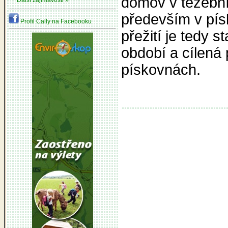
domov v těžební
Další zajímavosti »
především v pís
Profil Cally na Facebooku
přežití je tedy s
období a cílená
pískovnách.