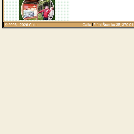
© 2006 - 2026 Calla
Calla
Fráni Šrámka 35, 370 0