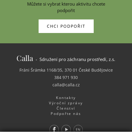
Můžete si vybrat kterou aktivitu chcete
podpořit
CHCI PODPOŘIT
Calla
- Sdružení pro záchranu prostředí, z.s.
Fráni Šrámka 1168/35, 370 01 České Budějovice
384 971 930
calla@calla.cz
Kontakty
Výroční zprávy
Členství
Podpořte nás
Facebook
Youtube
EN