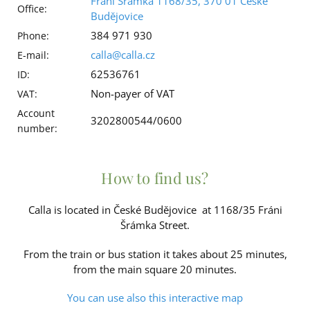
Fráni Šrámka 1168/35, 370 01 České
Office:
Budějovice
384 971 930
Phone:
calla@calla.cz
E-mail:
62536761
ID:
Non-payer of VAT
VAT:
Account
3202800544/0600
number:
How to find us?
Calla is located in České Budějovice at 1168/35 Fráni
Šrámka Street.
From the train or bus station it takes about 25 minutes,
from the main square 20 minutes.
You can use also this interactive map