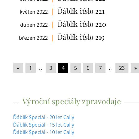
Ďáblík číslo 221
květen 2022
Ďáblík číslo 220
duben 2022
Ďáblík číslo 219
březen 2022
«
|
1
|
..
|
3
|
4
|
5
|
6
|
7
|
..
|
23
|
»
Výroční speciály zpravodaje
Ďáblík Speciál - 20 let Cally
Ďáblík Speciál - 15 let Cally
Ďáblík Speciál - 10 let Cally