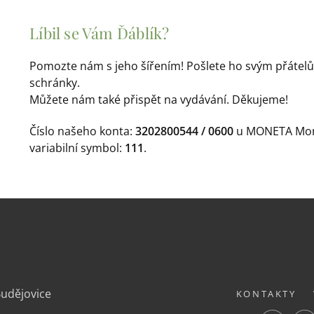
Líbil se Vám Ďáblík?
Pomozte nám s jeho šířením! Pošlete ho svým přátel
schránky.
Můžete nám také přispět na vydávání. Děkujeme!
Číslo našeho konta:
3202800544 / 0600
u MONETA Mone
variabilní symbol:
111
.
.
Budějovice
KONTAKTY