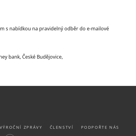
ům s nabídkou na pravidelný odběr do e-mailové
y bank, České Budějovice,
VÝROČNÍ ZPRÁVY
ČLENSTVÍ
PODPOŘTE NÁS