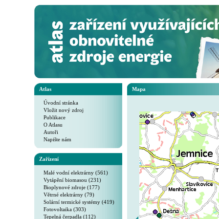
Atlas
Mapa
Úvodní stránka
Vložit nový zdroj
Publikace
O Atlasu
Autoři
Napište nám
Zařízení
Malé vodní elektrárny (561)
Vytápění biomasou (231)
Bioplynové zdroje (177)
Větrné elektrárny (79)
Solární termické systémy (419)
Fotovoltaika (303)
Tepelná čerpadla (112)