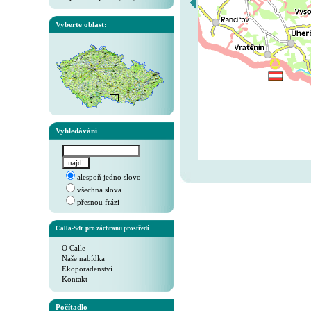
Vyberte oblast:
Vyhledávání
alespoň jedno slovo
všechna slova
přesnou frázi
Calla-Sdr. pro záchranu prostředí
O Calle
Naše nabídka
Ekoporadenství
Kontakt
Počítadlo