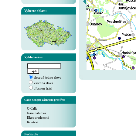
Vyberte oblast:
Vyhledávání
alespoň jedno slovo
všechna slova
přesnou frázi
Calla-Sdr. pro záchranu prostředí
O Calle
Naše nabídka
Ekoporadenství
Kontakt
Počítadlo