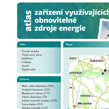
Atlas
Mapa
Úvodní stránka
Vložit nový zdroj
Publikace
O Atlasu
Autoři
Napište nám
Zařízení
Malé vodní elektrárny (561)
Vytápění biomasou (231)
Bioplynové zdroje (177)
Větrné elektrárny (79)
Solární termické systémy (419)
Fotovoltaika (303)
Tepelná čerpadla (112)