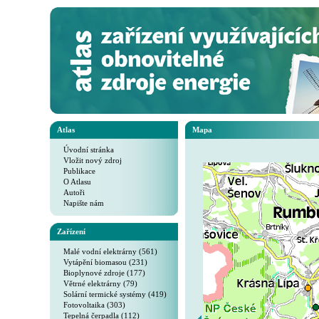
Atlas
Mapa
Úvodní stránka
Vložit nový zdroj
Publikace
O Atlasu
Autoři
Napište nám
Zařízení
Malé vodní elektrárny (561)
Vytápění biomasou (231)
Bioplynové zdroje (177)
Větrné elektrárny (79)
Solární termické systémy (419)
Fotovoltaika (303)
Tepelná čerpadla (112)