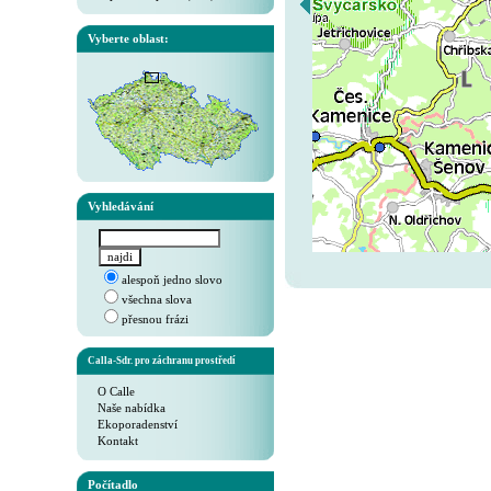
Vyberte oblast:
Vyhledávání
alespoň jedno slovo
všechna slova
přesnou frázi
Calla-Sdr. pro záchranu prostředí
O Calle
Naše nabídka
Ekoporadenství
Kontakt
Počítadlo