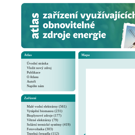
Atlas
Mapa
Úvodní stránka
Vložit nový zdroj
Publikace
O Atlasu
Autoři
Napište nám
Zařízení
Malé vodní elektrárny (561)
Vytápění biomasou (231)
Bioplynové zdroje (177)
Větrné elektrárny (79)
Solární termické systémy (419)
Fotovoltaika (303)
Tepelná čerpadla (112)