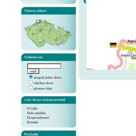
Vyberte oblast:
Vyhledávání
alespoň jedno slovo
všechna slova
přesnou frázi
Calla-Sdr. pro záchranu prostředí
O Calle
Naše nabídka
Ekoporadenství
Kontakt
Počítadlo