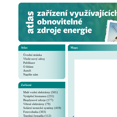
Atlas
Mapa
Úvodní stránka
Vložit nový zdroj
Publikace
O Atlasu
Autoři
Napište nám
Zařízení
Malé vodní elektrárny (561)
Vytápění biomasou (231)
Bioplynové zdroje (177)
Větrné elektrárny (79)
Solární termické systémy (419)
Fotovoltaika (303)
Tepelná čerpadla (112)