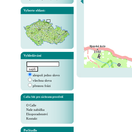
Vyberte oblast:
Vyhledávání
alespoň jedno slovo
všechna slova
přesnou frázi
Calla-Sdr. pro záchranu prostředí
O Calle
Naše nabídka
Ekoporadenství
Kontakt
Počítadlo