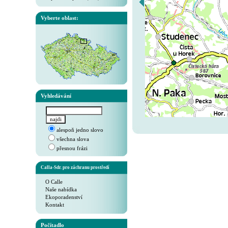
Vyberte oblast:
Vyhledávání
alespoň jedno slovo
všechna slova
přesnou frázi
Calla-Sdr. pro záchranu prostředí
O Calle
Naše nabídka
Ekoporadenství
Kontakt
Počítadlo