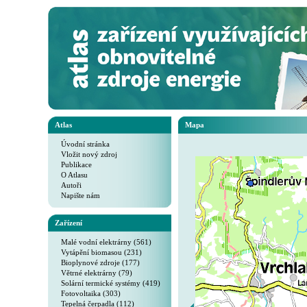
Atlas
Mapa
Úvodní stránka
Vložit nový zdroj
Publikace
O Atlasu
Autoři
Napište nám
Zařízení
Malé vodní elektrárny (561)
Vytápění biomasou (231)
Bioplynové zdroje (177)
Větrné elektrárny (79)
Solární termické systémy (419)
Fotovoltaika (303)
Tepelná čerpadla (112)