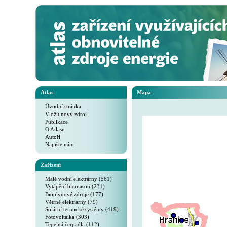
Atlas
Mapa
Úvodní stránka
Vložit nový zdroj
Publikace
O Atlasu
Autoři
Napište nám
Zařízení
Malé vodní elektrárny (561)
Vytápění biomasou (231)
Bioplynové zdroje (177)
Větrné elektrárny (79)
Solární termické systémy (419)
Fotovoltaika (303)
Tepelná čerpadla (112)