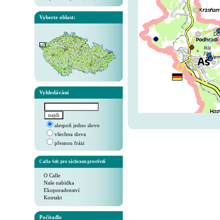
Vyberte oblast:
Vyhledávání
alespoň jedno slovo
všechna slova
přesnou frázi
Calla-Sdr. pro záchranu prostředí
O Calle
Naše nabídka
Ekoporadenství
Kontakt
Počítadlo