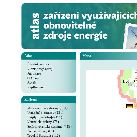
Atlas
Mapa
Úvodní stránka
Vložit nový zdroj
Publikace
O Atlasu
Autoři
Napište nám
Zařízení
Malé vodní elektrárny (561)
Vytápění biomasou (231)
Bioplynové zdroje (177)
Větrné elektrárny (79)
Solární termické systémy (419)
Fotovoltaika (303)
Tepelná čerpadla (112)