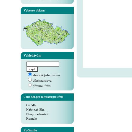
Vyberte oblast:
Vyhledávání
alespoň jedno slovo
všechna slova
přesnou frázi
Calla-Sdr. pro záchranu prostředí
O Calle
Naše nabídka
Ekoporadenství
Kontakt
Počítadlo