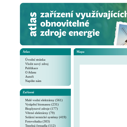
Atlas
Mapa
Úvodní stránka
Vložit nový zdroj
Publikace
O Atlasu
Autoři
Napište nám
Zařízení
Malé vodní elektrárny (561)
Vytápění biomasou (231)
Bioplynové zdroje (177)
Větrné elektrárny (79)
Solární termické systémy (419)
Fotovoltaika (303)
Tepelná čerpadla (112)