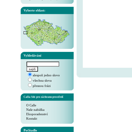
Vyberte oblast:
Vyhledávání
alespoň jedno slovo
všechna slova
přesnou frázi
Calla-Sdr. pro záchranu prostředí
O Calle
Naše nabídka
Ekoporadenství
Kontakt
Počítadlo