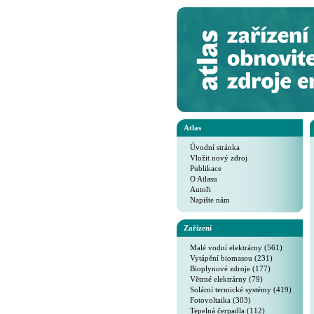
Atlas
Úvodní stránka
Vložit nový zdroj
Publikace
O Atlasu
Autoři
Napište nám
Zařízení
Malé vodní elektrárny (561)
Vytápění biomasou (231)
Bioplynové zdroje (177)
Větrné elektrárny (79)
Solární termické systémy (419)
Fotovoltaika (303)
Tepelná čerpadla (112)