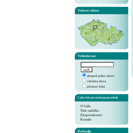
Vyberte oblast:
Vyhledávání
alespoň jedno slovo
všechna slova
přesnou frázi
Calla-Sdr. pro záchranu prostředí
O Calle
Naše nabídka
Ekoporadenství
Kontakt
Počítadlo