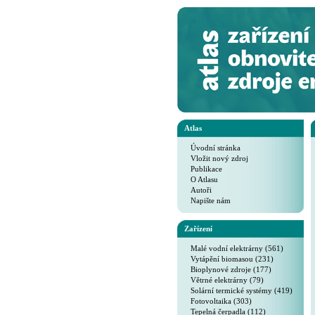
Atlas
Úvodní stránka
Vložit nový zdroj
Publikace
O Atlasu
Autoři
Napište nám
Zařízení
Malé vodní elektrárny (561)
Vytápění biomasou (231)
Bioplynové zdroje (177)
Větrné elektrárny (79)
Solární termické systémy (419)
Fotovoltaika (303)
Tepelná čerpadla (112)