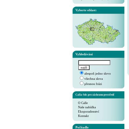
Vyberte oblast:
Vyhledávání
alespoň jedno slovo
všechna slova
přesnou frázi
Calla-Sdr. pro záchranu prostředí
O Calle
Naše nabídka
Ekoporadenství
Kontakt
Počítadlo