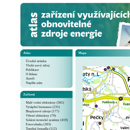
Atlas
Mapa
Úvodní stránka
Vložit nový zdroj
Publikace
O Atlasu
Autoři
Napište nám
Zařízení
Malé vodní elektrárny (561)
Vytápění biomasou (231)
Bioplynové zdroje (177)
Větrné elektrárny (79)
Solární termické systémy (419)
Fotovoltaika (303)
Tepelná čerpadla (112)