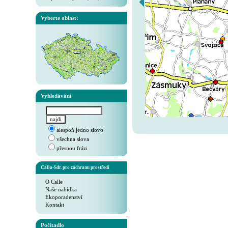
Vyberte oblast:
Vyhledávání
alespoň jedno slovo
všechna slova
přesnou frázi
Calla-Sdr. pro záchranu prostředí
O Calle
Naše nabídka
Ekoporadenství
Kontakt
Počítadlo