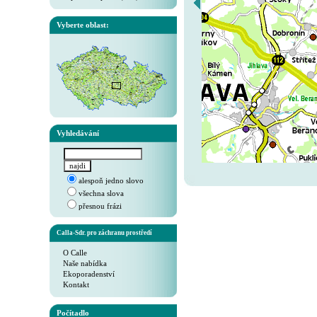
Vyberte oblast:
Vyhledávání
alespoň jedno slovo
všechna slova
přesnou frázi
Calla-Sdr. pro záchranu prostředí
O Calle
Naše nabídka
Ekoporadenství
Kontakt
Počítadlo