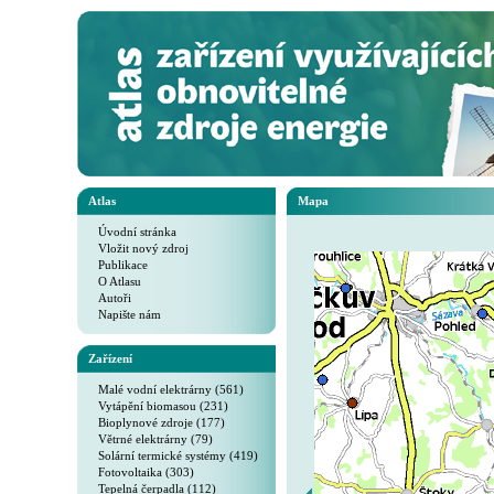
Atlas
Mapa
Úvodní stránka
Vložit nový zdroj
Publikace
O Atlasu
Autoři
Napište nám
Zařízení
Malé vodní elektrárny (561)
Vytápění biomasou (231)
Bioplynové zdroje (177)
Větrné elektrárny (79)
Solární termické systémy (419)
Fotovoltaika (303)
Tepelná čerpadla (112)