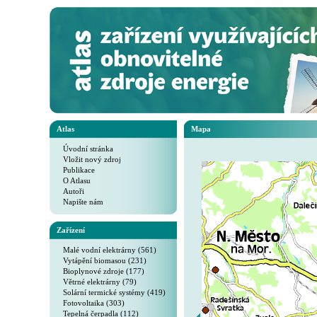
Atlas
Mapa
Úvodní stránka
Vložit nový zdroj
Publikace
O Atlasu
Autoři
Napište nám
Zařízení
Malé vodní elektrárny (561)
Vytápění biomasou (231)
Bioplynové zdroje (177)
Větrné elektrárny (79)
Solární termické systémy (419)
Fotovoltaika (303)
Tepelná čerpadla (112)