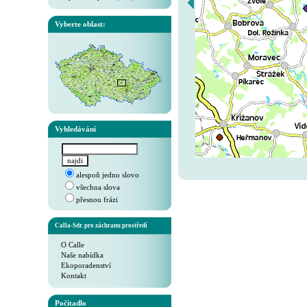
Vyberte oblast:
Vyhledávání
alespoň jedno slovo
všechna slova
přesnou frázi
Calla-Sdr. pro záchranu prostředí
O Calle
Naše nabídka
Ekoporadenství
Kontakt
Počítadlo