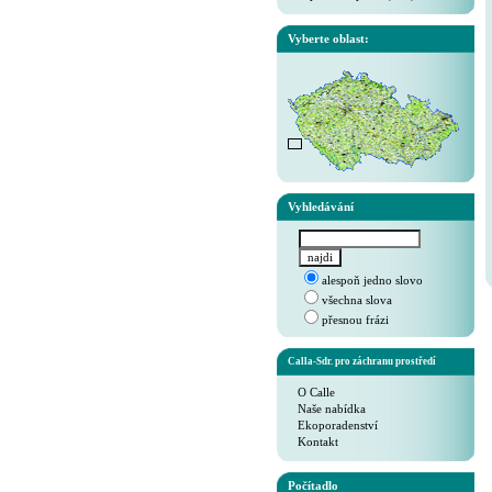
Vyberte oblast:
Vyhledávání
alespoň jedno slovo
všechna slova
přesnou frázi
Calla-Sdr. pro záchranu prostředí
O Calle
Naše nabídka
Ekoporadenství
Kontakt
Počítadlo