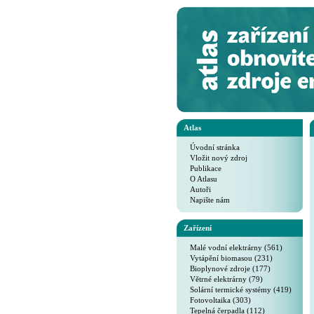
Atlas
Úvodní stránka
Vložit nový zdroj
Publikace
O Atlasu
Autoři
Napište nám
Zařízení
Malé vodní elektrárny (561)
Vytápění biomasou (231)
Bioplynové zdroje (177)
Větrné elektrárny (79)
Solární termické systémy (419)
Fotovoltaika (303)
Tepelná čerpadla (112)