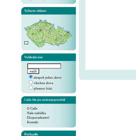
Vyberte oblast:
Vyhledávání
alespoň jedno slovo
všechna slova
přesnou frázi
Calla-Sdr. pro záchranu prostředí
O Calle
Naše nabídka
Ekoporadenství
Kontakt
Počítadlo