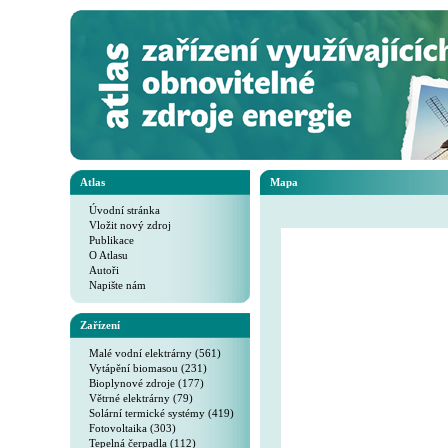
Atlas
Mapa
Úvodní stránka
Vložit nový zdroj
Publikace
O Atlasu
Autoři
Napište nám
Zařízení
Malé vodní elektrárny (561)
Vytápění biomasou (231)
Bioplynové zdroje (177)
Větrné elektrárny (79)
Solární termické systémy (419)
Fotovoltaika (303)
Tepelná čerpadla (112)