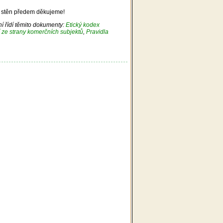
h stěn předem děkujeme!
ní řídí těmito dokumenty:
Etický kodex
í ze strany komerčních subjektů
,
Pravidla