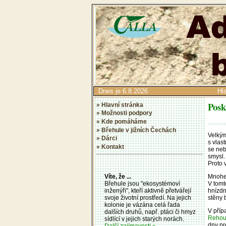
Dnes je 6.8.2026
Hl
Posk
» Hlavní stránka
» Možnosti podpory
» Kde pomáháme
» Břehule v jižních Čechách
Velkým
» Dárci
s vlas
» Kontakt
se neb
smysl.
Proto 
Mnohem
Víte, že ...
V tomt
Břehule jsou "ekosystémoví
hnízdn
inženýři", kteří aktivně přetvářejí
stěny 
svoje životní prostředí. Na jejich
kolonie je vázána celá řada
V příp
dalších druhů, např. ptáci či hmyz
Rehou
sídlící v jejich starých norách.
dny pr