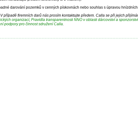
padné darování pozemků v cenných pískovnách nebo souhlas s úpravou hnízdníc
 V případě firemních darů nás prosím kontaktujte předem. Calla se při jejich přijímá
ických organizací
,
Pravidla transparentnosti NNO v oblasti dárcovství a sponzorstv
ání podpory pro činnost sdružení Calla
.