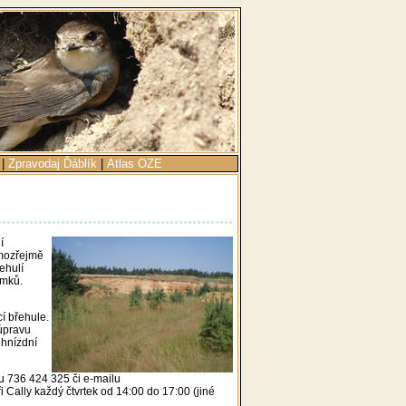
|
Zpravodaj Ďáblík
|
Atlas OZE
í
amozřejmě
ehulí
emků.
í břehule.
úpravu
 hnízdní
nu 736 424 325 či e-mailu
i Cally každý čtvrtek od 14:00 do 17:00 (jiné