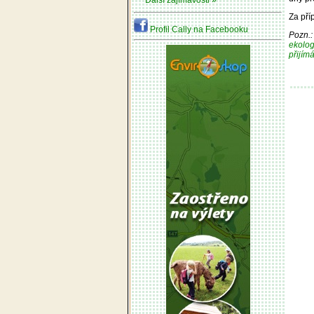
Další zajímavosti »
Za pří
Profil Cally na Facebooku
Pozn.:
ekolog
přijím