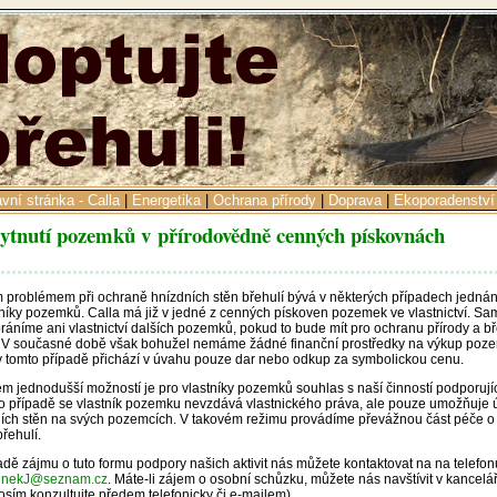
avní stránka - Calla
|
Energetika
|
Ochrana přírody
|
Doprava
|
Ekoporadenství
ytnutí pozemků v přírodovědně cenných pískovnách
 problémem při ochraně hnízdních stěn břehulí bývá v některých případech jednán
tníky pozemků. Calla má již v jedné z cenných pískoven pozemek ve vlastnictví. S
ráníme ani vlastnictví dalších pozemků, pokud to bude mít pro ochranu přírody a bř
 V současné době však bohužel nemáme žádné finanční prostředky na výkup poz
v tomto případě přichází v úvahu pouze dar nebo odkup za symbolickou cenu.
 jednodušší možností je pro vlastníky pozemků souhlas s naší činností podporujíc
o případě se vlastník pozemku nevzdává vlastnického práva, ale pouze umožňuje 
ích stěn na svých pozemcích. V takovém režimu provádíme převážnou část péče o
břehulí.
adě zájmu o tuto formu podpory našich aktivit nás můžete kontaktovat na na telefo
nekJ@seznam.cz
. Máte-li zájem o osobní schůzku, můžete nás navštívit v kancelář
osím konzultujte předem telefonicky či e-mailem).