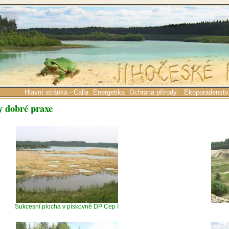
Hlavní stránka - Calla
Energetika
Ochrana přírody
Ekoporadenstv
y dobré praxe
Sukcesní plocha v pískovně DP Cep I