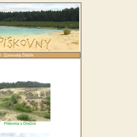
í
Zpravodaj Ďáblík
Pískovna u Dračice