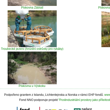
Pískovna Záblatí
Pískovna
Troubecké jezero (hnízdní ostrůvky pro rybáky)
Pískovna u Výskoku
Podpořeno grantem z Islandu, Lichtentejnska a Norska v rámci EHP fondů.
www
Fond NNO podporuje projekt
"Postindustriální prostory jako příleito