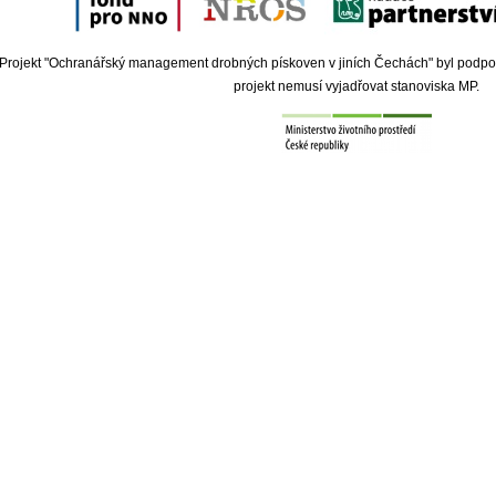
Projekt "Ochranářský management drobných pískoven v jiních Čechách" byl podpoře
projekt nemusí vyjadřovat stanoviska MP.