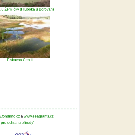
 u Žemličky (Hluboká u Borovan)
Pískovna Cep II
.fondnno.cz
a
www.eeagrants.cz
st pro ochranu přírody"
.