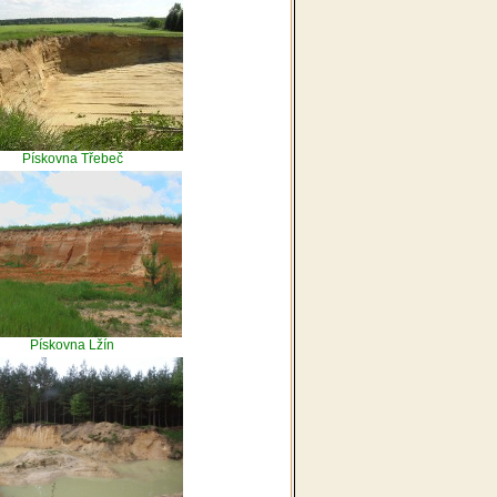
Pískovna Třebeč
Pískovna Lžín