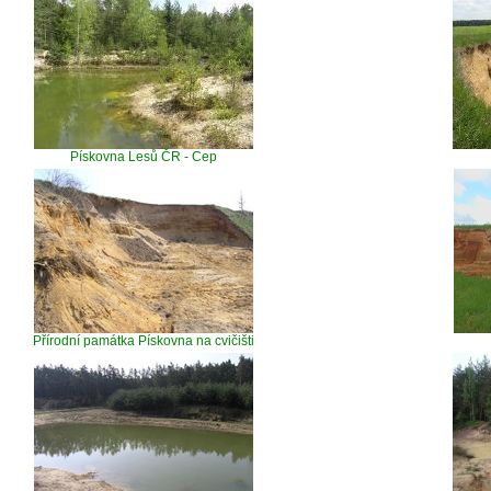
Pískovna Lesů ČR - Cep
Přírodní památka Pískovna na cvičišti