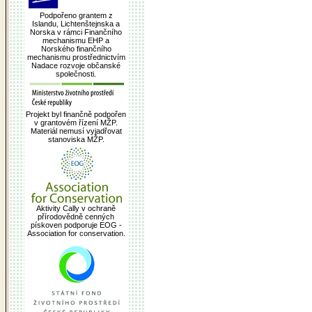
Podpořeno grantem z
Islandu, Lichtenštejnska a
Norska v rámci Finančního
mechanismu EHP a
Norského finančního
mechanismu prostřednictvím
Nadace rozvoje občanské
společnosti.
Projekt byl finančně podpořen
v grantovém řízení MŽP.
Materiál nemusí vyjadřovat
stanoviska MŽP.
Aktivity Cally v ochraně
přírodovědně cenných
pískoven podporuje EOG -
Association for conservation.