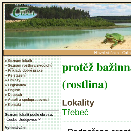
Hlavní stránka - Calla
protěž bažin
» Seznam lokalit
» Seznam rostlin a živočichů
» Příklady dobré praxe
» Ke stažení
(rostlina)
» Odkazy
» Legislativa
» English
» Deutsch
» Autoři a spolupracovníci
Lokality
» Kontakt
Třebeč
Seznam lokalit podle okresu:
Vyhledávání