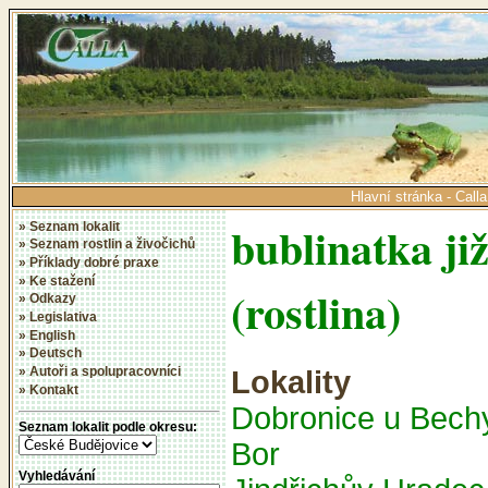
Hlavní stránka - Calla
bublinatka již
» Seznam lokalit
» Seznam rostlin a živočichů
» Příklady dobré praxe
» Ke stažení
(rostlina)
» Odkazy
» Legislativa
» English
» Deutsch
» Autoři a spolupracovníci
Lokality
» Kontakt
Dobronice u Bech
Seznam lokalit podle okresu:
Bor
Vyhledávání