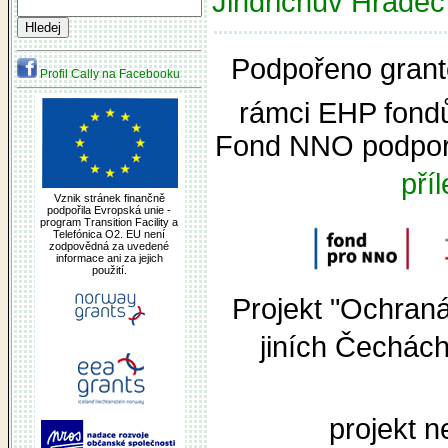
Jindřichův Hradec 
Podpořeno grante
Profil Cally na Facebooku
rámci EHP fond
Fond NNO podpor
pří
Vznik stránek finančně
podpořila Evropská unie -
program Transition Facility a
Telefónica O2. EU není
zodpovědná za uvedené
informace ani za jejich
použití.
Projekt "Ochran
jiních Čechác
projekt n