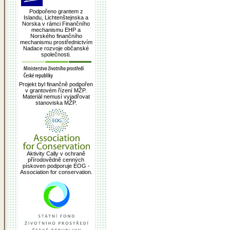
Podpořeno grantem z
Islandu, Lichtenštejnska a
Norska v rámci Finančního
mechanismu EHP a
Norského finančního
mechanismu prostřednictvím
Nadace rozvoje občanské
společnosti.
Projekt byl finančně podpořen
v grantovém řízení MŽP.
Materiál nemusí vyjadřovat
stanoviska MŽP.
Aktivity Cally v ochraně
přírodovědně cenných
pískoven podporuje EOG -
Association for conservation.