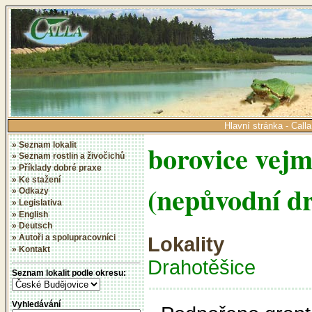
Hlavní stránka - Calla
borovice vejm
» Seznam lokalit
» Seznam rostlin a živočichů
» Příklady dobré praxe
» Ke stažení
(nepůvodní d
» Odkazy
» Legislativa
» English
» Deutsch
» Autoři a spolupracovníci
Lokality
» Kontakt
Drahotěšice
Seznam lokalit podle okresu:
Vyhledávání