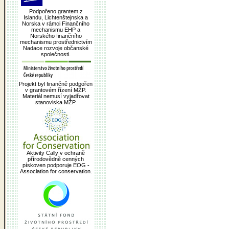
Podpořeno grantem z
Islandu, Lichtenštejnska a
Norska v rámci Finančního
mechanismu EHP a
Norského finančního
mechanismu prostřednictvím
Nadace rozvoje občanské
společnosti.
Projekt byl finančně podpořen
v grantovém řízení MŽP.
Materiál nemusí vyjadřovat
stanoviska MŽP.
Aktivity Cally v ochraně
přírodovědně cenných
pískoven podporuje EOG -
Association for conservation.