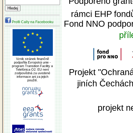
Podpořeno grante
rámci EHP fond
Fond NNO podpor
Profil Cally na Facebooku
pří
Vznik stránek finančně
podpořila Evropská unie -
program Transition Facility a
Projekt "Ochran
Telefónica O2. EU není
zodpovědná za uvedené
informace ani za jejich
použití.
jiních Čechác
projekt n