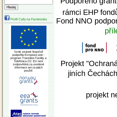
Podpořeno grante
rámci EHP fond
Fond NNO podpor
Profil Cally na Facebooku
pří
Vznik stránek finančně
podpořila Evropská unie -
program Transition Facility a
Projekt "Ochran
Telefónica O2. EU není
zodpovědná za uvedené
informace ani za jejich
použití.
jiních Čechác
projekt n