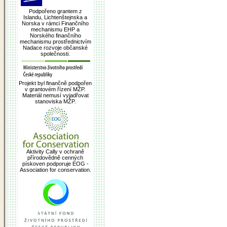
Podpořeno grantem z
Islandu, Lichtenštejnska a
Norska v rámci Finančního
mechanismu EHP a
Norského finančního
mechanismu prostřednictvím
Nadace rozvoje občanské
společnosti.
Projekt byl finančně podpořen
v grantovém řízení MŽP.
Materiál nemusí vyjadřovat
stanoviska MŽP.
Aktivity Cally v ochraně
přírodovědně cenných
pískoven podporuje EOG -
Association for conservation.