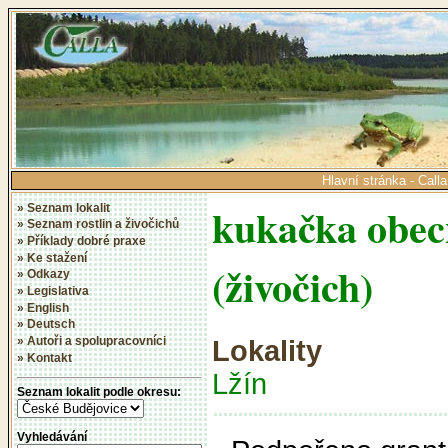
Hlavní stránka - Calla
kukačka obec
» Seznam lokalit
» Seznam rostlin a živočichů
» Příklady dobré praxe
» Ke stažení
(živočich)
» Odkazy
» Legislativa
» English
» Deutsch
» Autoři a spolupracovníci
Lokality
» Kontakt
Lžín
Seznam lokalit podle okresu:
Vyhledávání