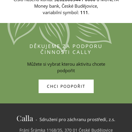
Money bank, České Budějovice,
variabilní symbol:
111
.
DĚKUJEME ZA PODPORU
ČINNOSTI CALLY
Můžete si vybrat kterou aktivitu chcete
podpořit
CHCI PODPOŘIT
Calla
- Sdružení pro záchranu prostředí, z.s.
Fráni Šrámka 1168/35, 370 01 České Budějovice