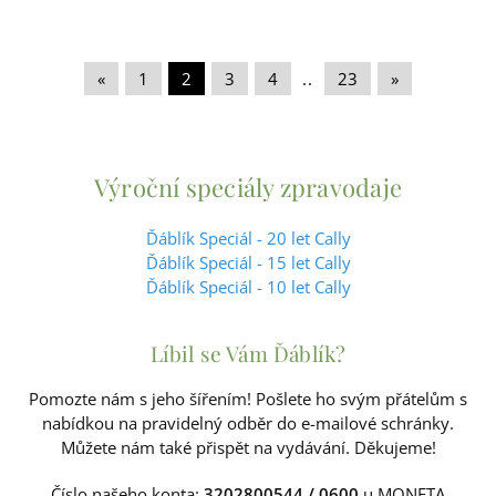
«
|
1
|
2
|
3
|
4
|
..
|
23
|
»
Výroční speciály zpravodaje
Ďáblík Speciál - 20 let Cally
Ďáblík Speciál - 15 let Cally
Ďáblík Speciál - 10 let Cally
Líbil se Vám Ďáblík?
Pomozte nám s jeho šířením! Pošlete ho svým přátelům s
nabídkou na pravidelný odběr do e-mailové schránky.
Můžete nám také přispět na vydávání. Děkujeme!
Číslo našeho konta:
3202800544 / 0600
u MONETA