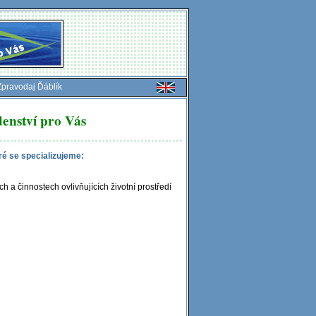
Zpravodaj Ďáblík
enství pro Vás
é se specializujeme:
a činnostech ovlivňujících životní prostředí