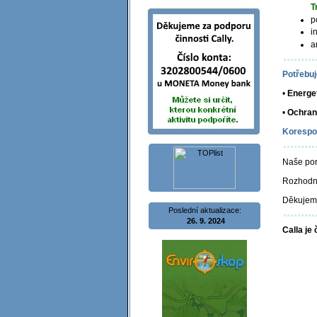
T
p
i
a
Potřebuj
•
Energe
•
Ochrana
Korespo
Naše por
Rozhodne
Děkujem
Poslední aktualizace:
26. 9. 2024
Calla je