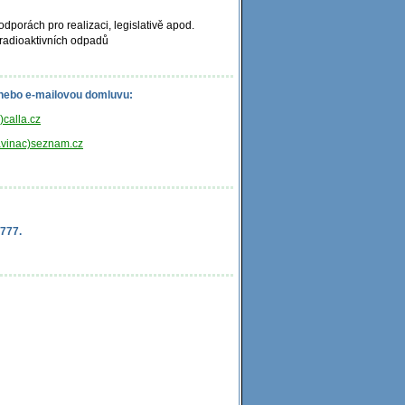
dporách pro realizaci, legislativě apod.
radioaktivních odpadů
 nebo e-mailovou domluvu:
calla.cz
vinac)seznam.cz
 777.