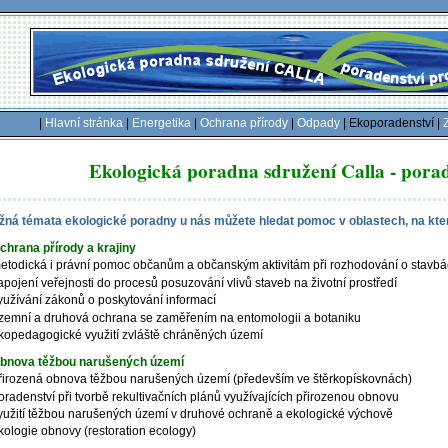
|
Hlavní stránka
|
Energetika
|
Ochrana přírody
|
Odpady
| Ekoporadenství |
Ekologická poradna sdružení Calla - porad
ná témata ekologické poradny u nás můžete hledat pomoc v oblastech, na kter
chrana přírody a krajiny
etodická i právní pomoc občanům a občanským aktivitám při rozhodování o stavbách 
apojení veřejnosti do procesů posuzování vlivů staveb na životní prostředí
yužívání zákonů o poskytování informací
zemní a druhová ochrana se zaměřením na entomologii a botaniku
kopedagogické využití zvláště chráněných území
bnova těžbou narušených území
řirozená obnova těžbou narušených území (především ve štěrkopískovnách)
oradenství při tvorbě rekultivačních plánů využívajících přirozenou obnovu
yužití těžbou narušených území v druhové ochraně a ekologické výchově
kologie obnovy (restoration ecology)