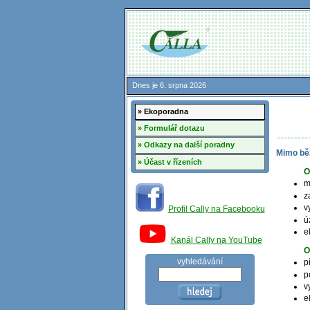
Dnes je 6. srpna 2026
» Ekoporadna
» Formulář dotazu
» Odkazy na další poradny
Mimo běž
» Účast v řízeních
O
m
z
v
Profil Cally na Facebooku
ú
e
Kanál Cally na YouTube
O
vyhledávání
p
p
v
e