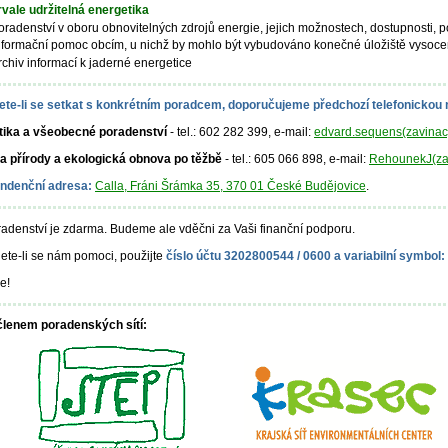
rvale udržitelná energetika
oradenství v oboru obnovitelných zdrojů energie, jejich možnostech, dostupnosti, po
nformační pomoc obcím, u nichž by mohlo být vybudováno konečné úložiště vysoce
rchiv informací k jaderné energetice
ete-li se setkat s konkrétním poradcem, doporučujeme předchozí telefonickou
tika a všeobecné poradenství
- tel.: 602 282 399, e-mail:
edvard.sequens(zavinac)
 přírody a ekologická obnova po těžbě
- tel.: 605 066 898, e-mail:
RehounekJ(za
ndenční adresa:
Calla, Fráni Šrámka 35, 370 01 České Budějovice
.
adenství je zdarma. Budeme ale vděčni za Vaši finanční podporu.
te-li se nám pomoci, použijte
číslo účtu 3202800544 / 0600 a variabilní symbol:
e!
 členem poradenských sítí: