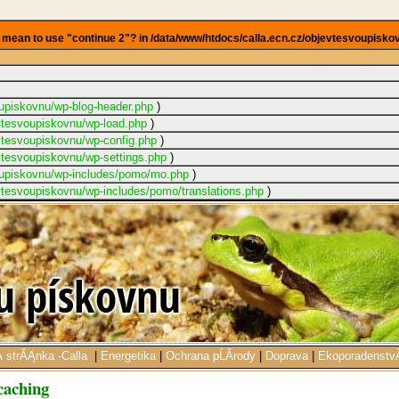
ou mean to use "continue 2"? in /data/www/htdocs/calla.ecn.cz/objevtesvoupisk
oupiskovnu/wp-blog-header.php
)
evtesvoupiskovnu/wp-load.php
)
vtesvoupiskovnu/wp-config.php
)
vtesvoupiskovnu/wp-settings.php
)
voupiskovnu/wp-includes/pomo/mo.php
)
vtesvoupiskovnu/wp-includes/pomo/translations.php
)
­ strĂĄnka -Calla
|
Energetika
|
Ochrana pĹĂ­rody
|
Doprava
|
EkoporadenstvĂ
caching