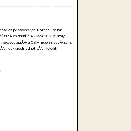
ÄeskĂ˝ch pĂ­skovnĂĄch. Rozhodli se tak
ĹženĂ˝ch druhĹŻ. A v roce 2016 pĹibyly
st tiskovou zprĂĄvu Cally nebo se podĂ­vat na
˝ch odkazech jednotlivĂ˝ch lokalit:
n