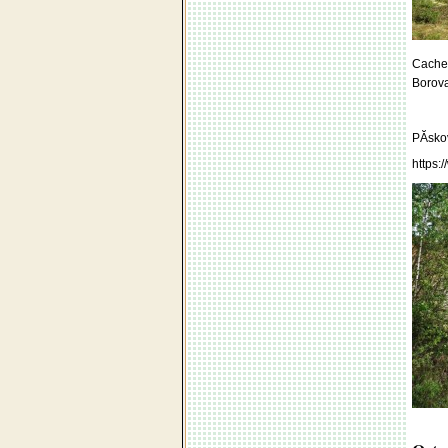
Cache 
Borova
PĂ­sko
https