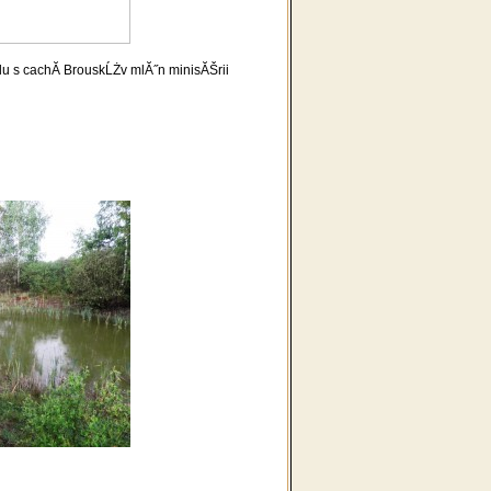
olu s cachĂ­ BrouskĹŻv mlĂ˝n minisĂŠrii