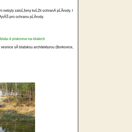
m nebyly zaloĹženy kvĹŻli ochranÄ pĹĂ­rody. I
ĹĄnĂŠ pro ochranu pĹĂ­rody.
lata-4-piskovna-na-blatech
 vesnice sÂ blatskou architekturou (Borkovice,