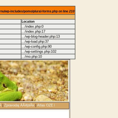
ovnu/wp-includes/pomo/plural-forms.php on line
210
Location
.../index.php
0
:
.../index.php
17
:
.../wp-blog-header.php
13
:
.../wp-load.php
37
:
.../wp-config.php
90
:
.../wp-settings.php
102
:
.../mo.php
10
:
­
|
Zpravodaj ÄĂĄblĂ­k
|
Atlas OZE