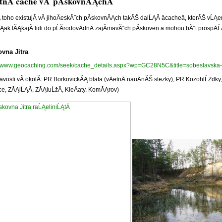
tnĂ­ cache vÂ pĂ­skovnĂĄch
Â
 toho existujĂ­ vÂ jihoÄeskĂ˝ch pĂ­skovnĂĄch takĂŠ dalĹĄĂ­ âcacheâ, kterĂŠ vĹĄe
Ąak lĂĄkajĂ­ lidi do pĹĂ­rodovÄdnÄ zajĂ­mavĂ˝ch pĂ­skoven a mohou bĂ˝t prospÄ
ovna Jitra
//www.geocaching.com/seek/cache_details.aspx?wp=GC28N5C&title=sobeslavska-b
avosti vÂ okolĂ­: PR BorkovickĂĄ blata (vÄetnÄ nauÄnĂŠ stezky), PR KozohlĹŻdky,
e, ZĂĄlĹĄĂ­, ZĂĄluĹžĂ­, KleÄaty, KomĂĄrov)