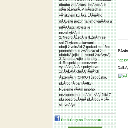
dlouho v blĂ­zkosti hnĂ­zdnĂ­ch
stÄn bĹehulĂ­. V mĂ­stech s
vĂ˝skytem kulĂ­ka ĹĂ­ÄnĂ­ho
dĂĄvejte pozor na jeho vajĂ­Äka a
mlĂĄÄata, abyste je
nezaĹĄlĂĄpli.
2. NeprojĂ­ĹždÄjte tĹŻnÄmi se
snĹŻĹĄkami a larvami
obojĹživelnĂ­kĹŻ (pokud moĹžno
ponechte tuto zĂĄbavu aĹž po
PĂ­sk
obdobĂ­ jejich rozmnoĹžovĂĄnĂ­).
3. Neodhazujte odpadky.
https
4. Respektujte omezenĂ­
vyplĂ˝vajĂ­cĂ­ z pobytu ve
DalĹĄĂ
zvlĂĄĹĄtÄ chrĂĄnÄnĂ˝ch
ĂşzemĂ­ch (CHKO TĹeboĹsko,
pĹĂ­rodnĂ­ pamĂĄtky).
PĹejeme vĂĄm mnoho
nezapomenutelnĂ˝ch zĂĄĹžitkĹŻ
pĹi pozorovĂĄnĂ­ pĹĂ­rody v pĂ­
skovnĂĄch.
Profil Cally na Facebooku