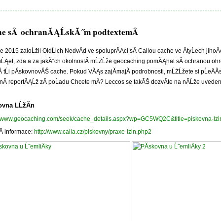
e sÂ ochranĂĄĹskĂ˝m podtextem
Â
e 2015 zaloĹžil OldĹich NedvÄd ve spoluprĂĄci sÂ Callou cache ve ÄtyĹech jiho
ĹĄet, zda a za jakĂ˝ch okolnostĂ­ mĹŻĹže geocaching pomĂĄhat sÂ ochranou ohro
­ tĹi pĂ­skovnovĂŠ cache. Pokud VĂĄs zajĂ­majĂ­ podrobnosti, mĹŻĹžete si pĹeÄĂ­
znĂ­ reportĂĄĹž zÂ poĹadu Chcete mÄ? Leccos se takĂŠ dozvĂ­te na nĂ­Ĺže uvedenĂ
ovna LĹžĂ­n
://www.geocaching.com/seek/cache_details.aspx?wp=GC5WQ2C&title=piskovna-lzi
­ informace:
http://www.calla.cz/piskovny/praxe-lzin.php2