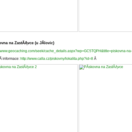
ovna na ZastĂĄvce (u JĂ­lovic)
://www.geocaching.com/seek/cache_details.aspx?wp=GC5TQPH&title=piskovna-na-
­ informace:
http://www.calla.cz/piskovny/lokalita.php?id=8
Â