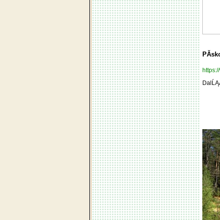
PĂ­sk
https
DalĹĄĂ