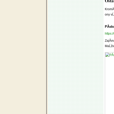
Osta
KromÄ
ony vĹ
PĂ­sk
https:
ZajĂ­m
MaĹžic