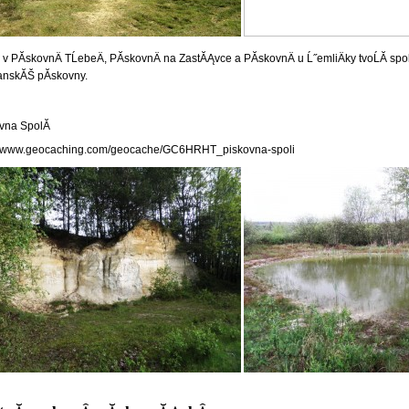
v PĂ­skovnÄ TĹebeÄ, PĂ­skovnÄ na ZastĂĄvce a PĂ­skovnÄ u Ĺ˝emliÄky tvoĹĂ­ sp
nskĂŠ pĂ­skovny.
vna SpolĂ­
://www.geocaching.com/geocache/GC6HRHT_piskovna-spoli