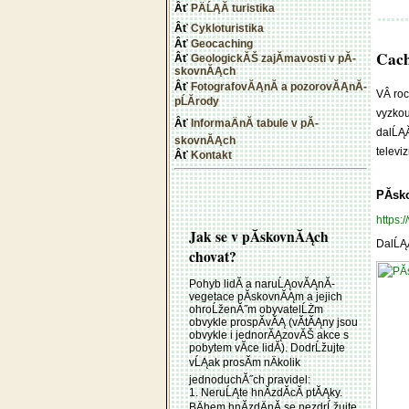
PÄĹĄĂ­ turistika
Cykloturistika
Geocaching
Cach
GeologickĂŠ zajĂ­mavosti v pĂ­
skovnĂĄch
FotografovĂĄnĂ­ a pozorovĂĄnĂ­
VÂ roc
pĹĂ­rody
vyzkou
InformaÄnĂ­ tabule v pĂ­
dalĹĄĂ
skovnĂĄch
televi
Kontakt
PĂ­sk
https
Jak se v pĂ­skovnĂĄch
DalĹĄĂ
chovat?
Pohyb lidĂ­ a naruĹĄovĂĄnĂ­
vegetace pĂ­skovnĂĄm a jejich
ohroĹženĂ˝m obyvatelĹŻm
obvykle prospĂ­vĂĄ (vĂ­tĂĄny jsou
obvykle i jednorĂĄzovĂŠ akce s
pobytem vĂ­ce lidĂ­). DodrĹžujte
vĹĄak prosĂ­m nÄkolik
jednoduchĂ˝ch pravidel:
1. NeruĹĄte hnĂ­zdĂ­cĂ­ ptĂĄky.
BÄhem hnĂ­zdÄnĂ­ se nezdrĹžujte