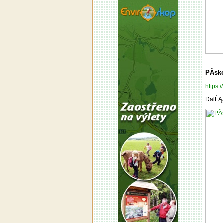
PĂ­sk
https
DalĹĄĂ