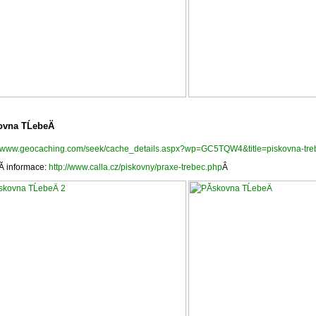
ovna TĹebeÄ
://www.geocaching.com/seek/cache_details.aspx?wp=GC5TQW4&title=piskovna-tre
­ informace:
http://www.calla.cz/piskovny/praxe-trebec.php
Â