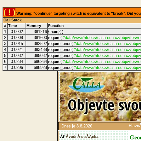
( ! )
Warning: "continue" targeting switch is equivalent to "break". Did y
Call Stack
#
Time
Memory
Function
1
0.0002
381216
{main}( )
2
0.0008
381600
require(
'/data/www/htdocs/calla.ecn.cz/objevtesv
3
0.0015
382592
require_once(
'/data/www/htdocs/calla.ecn.cz/obj
4
0.0021
383488
require_once(
'/data/www/htdocs/calla.ecn.cz/obje
5
0.0032
385032
require_once(
'/data/www/htdocs/calla.ecn.cz/obje
6
0.0284
686264
require(
'/data/www/htdocs/calla.ecn.cz/objevtes
7
0.0296
688928
require_once(
'/data/www/htdocs/calla.ecn.cz/obje
HlavnĂ
Dnes je 8.8.2026
Geo
ĂvodnĂ­ strĂĄnka