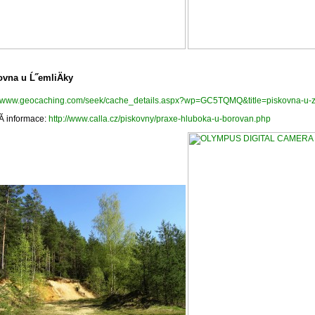
ovna u Ĺ˝emliÄky
://www.geocaching.com/seek/cache_details.aspx?wp=GC5TQMQ&title=piskovna-u-z
­ informace:
http://www.calla.cz/piskovny/praxe-hluboka-u-borovan.php