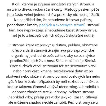
K cíli, kterým je zvýšení množství starých stromů a
mrtvého dřeva, vedou různé cesty.
Metody pasivní péče
jsou často velmi jednoduché a prakticky nic nestojí. Začít
lze například tím, že nebudeme frézovat pařezy,
ponecháme kmeny
padlých a skácených stromů
stromů
tam, kde nepřekážejí, a nebudeme kácet stromy dříve,
než je to z bezpečnostních důvodů skutečně nutné.
O stromy, které už poskytují dutiny, pukliny, obnažené
dřevo a další stanoviště zajímavá pro saproxylické
organizmy je vhodné pečovat tak, aby se co nejvíce
prodloužila jejich životnost. Škála možností je široká.
Ořez suchých větví, snižování těžiště seříznutím větví
nebo horní části kmene, zastřešování dutin až po
ukotvení nebo stažení stromu pomocí ocelových lan nebo
tyčí. V konkrétních případech by měl rozhodovat někdo,
kdo se takovou činností zabývá (dendrolog, zahradník) a
odborně zhodnotí statiku dřeviny. Některé stromy
(například vrby) přežijí prakticky jakýkoli zásah, citlivější
ale můžeme snadno nechtě zahubit. Péčí o stromy se u