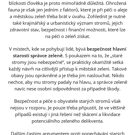
blízkosti člověka je proto mimořádně důležitá. Ohrožená
fauna je však jen jedním z faktorů, které je při péči o aleje
a městskou zeleň třeba brát v úvahu. Zohlednit je nutné
také krajinářský a urbanistický význam stromů, jejich
zdravotní stav, bezpečnost i finanční možnosti, které lze
na péči o zeleň získat.
V místech, kde se pohybují lidé, bývá
bezpečnost hlavní
starostí správce zeleně
. S poukazem na to, že „staré
stromy jsou nebezpečné“, se prakticky okamžitě setká
každý návrh na citlivější přístup k městské zeleni. Takové
obavy jsou oprávněné a je třeba jim naslouchat. Nikdo
nechce, aby mu stromy padaly na hlavu, a správce zeleně
navíc nese osobní odpovědnost za případné škody.
Bezpečnost a péče o obyvatele starých stromů však
nejsou v rozporu. Je pouze třeba připustit, že ve většině
případů existují i jiná řešení než skácení a likvidace
potenciálního zeleného delikventa.
Dalším častým argumentem proti ponechávání starých