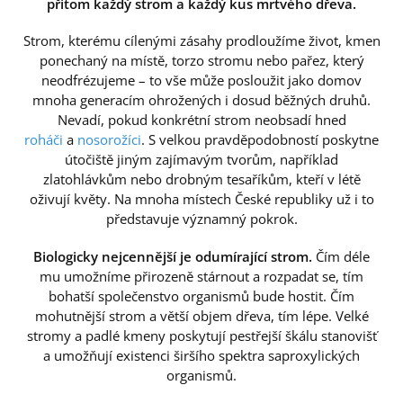
přitom každý strom a každý kus mrtvého dřeva.
Strom, kterému cílenými zásahy prodloužíme život, kmen
ponechaný na místě, torzo stromu nebo pařez, který
neodfrézujeme – to vše může posloužit jako domov
mnoha generacím ohrožených i dosud běžných druhů.
Nevadí, pokud konkrétní strom neobsadí hned
roháči
a
nosorožíci
. S velkou pravděpodobností poskytne
útočiště jiným zajímavým tvorům, například
zlatohlávkům nebo drobným tesaříkům, kteří v létě
oživují květy. Na mnoha místech České republiky už i to
představuje významný pokrok.
Biologicky nejcennější je odumírající strom.
Čím déle
mu umožníme přirozeně stárnout a rozpadat se, tím
bohatší společenstvo organismů bude hostit. Čím
mohutnější strom a větší objem dřeva, tím lépe. Velké
stromy a padlé kmeny poskytují pestřejší škálu stanovišť
a umožňují existenci širšího spektra saproxylických
organismů.