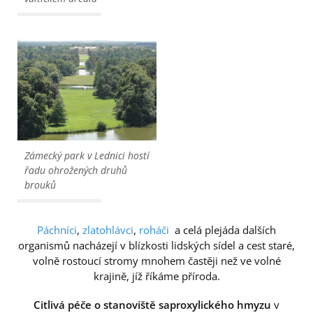
Zámecký park v Lednici hostí
řadu ohrožených druhů
brouků
Páchníci
,
zlatohlávci
,
roháči
a celá plejáda dalších
organismů nacházejí v blízkosti lidských sídel a cest staré,
volně rostoucí stromy mnohem častěji než ve volné
krajině, jíž říkáme příroda.
Citlivá péče o stanoviště saproxylického hmyzu
v