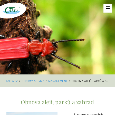
/
/
/
CALLA.CZ
STROMY A HMYZ
MANAGEMENT
OBNOVA ALEJÍ, PARKŮ A ZAHRAD
Obnova alejí, parků a zahrad
Stromy v parcích,