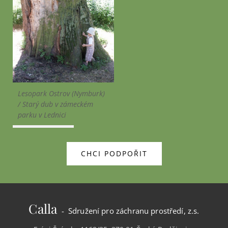
Lesopark Ostrov (Nymburk)
/ Starý dub v zámeckém
parku v Lednici
CHCI PODPOŘIT
Calla
- Sdružení pro záchranu prostředí, z.s.