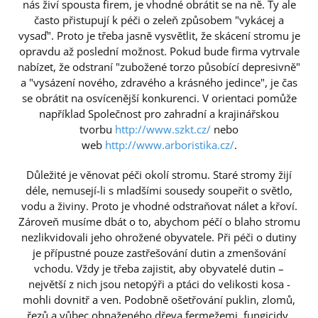
nás živí spousta firem, je vhodné obrátit se na ně. Ty ale
často přistupují k péči o zeleň způsobem "vykácej a
vysaď". Proto je třeba jasně vysvětlit, že skácení stromu je
opravdu až poslední možnost. Pokud bude firma vytrvale
nabízet, že odstraní "zubožené torzo působící depresivně"
a "vysázení nového, zdravého a krásného jedince", je čas
se obrátit na osvícenější konkurenci. V orientaci pomůže
například Společnost pro zahradní a krajinářskou
tvorbu
http://www.szkt.cz/
nebo
web
http://www.arboristika.cz/
.
Důležité je věnovat péči okolí stromu. Staré stromy žijí
déle, nemusejí-li s mladšími sousedy soupeřit o světlo,
vodu a živiny. Proto je vhodné odstraňovat nálet a křoví.
Zároveň musíme dbát o to, abychom péčí o blaho stromu
nezlikvidovali jeho ohrožené obyvatele. Při péči o dutiny
je přípustné pouze zastřešování dutin a zmenšování
vchodu. Vždy je třeba zajistit, aby obyvatelé dutin –
největší z nich jsou netopýři a ptáci do velikosti kosa -
mohli dovnitř a ven. Podobně ošetřování puklin, zlomů,
řezů a vůbec obnaženého dřeva fermežemi, fungicidy,