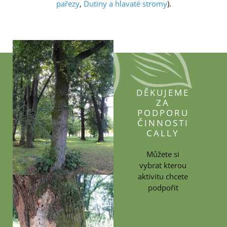
pařezy
,
Dutiny a hlavaté stromy
).
DĚKUJEME
ZA
PODPORU
ČINNOSTI
CALLY
Můžete si
vybrat kterou
aktivitu chcete
podpořit