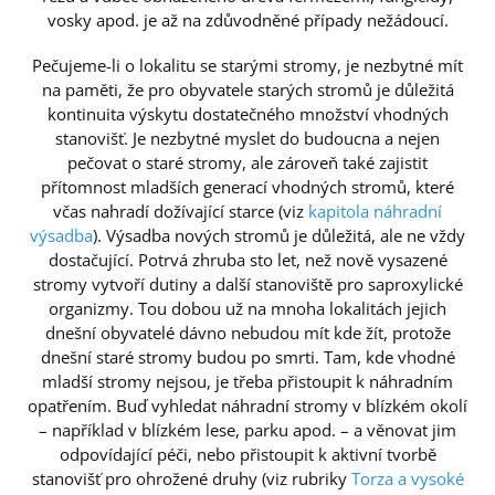
vosky apod. je až na zdůvodněné případy nežádoucí.
Pečujeme-li o lokalitu se starými stromy, je nezbytné mít
na paměti, že pro obyvatele starých stromů je důležitá
kontinuita výskytu dostatečného množství vhodných
stanovišť. Je nezbytné myslet do budoucna a nejen
pečovat o staré stromy, ale zároveň také zajistit
přítomnost mladších generací vhodných stromů, které
včas nahradí dožívající starce (viz
kapitola náhradní
výsadba
). Výsadba nových stromů je důležitá, ale ne vždy
dostačující. Potrvá zhruba sto let, než nově vysazené
stromy vytvoří dutiny a další stanoviště pro saproxylické
organizmy. Tou dobou už na mnoha lokalitách jejich
dnešní obyvatelé dávno nebudou mít kde žít, protože
dnešní staré stromy budou po smrti. Tam, kde vhodné
mladší stromy nejsou, je třeba přistoupit k náhradním
opatřením. Buď vyhledat náhradní stromy v blízkém okolí
– například v blízkém lese, parku apod. – a věnovat jim
odpovídající péči, nebo přistoupit k aktivní tvorbě
stanovišť pro ohrožené druhy (viz rubriky
Torza a vysoké