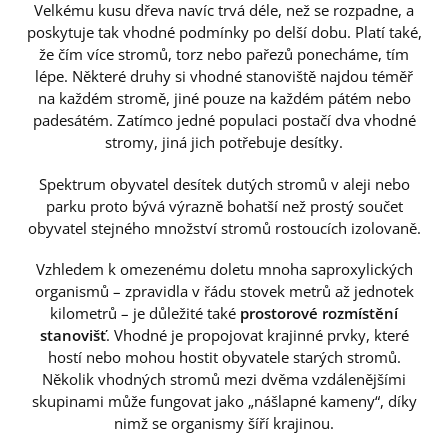
Velkému kusu dřeva navíc trvá déle, než se rozpadne, a
poskytuje tak vhodné podmínky po delší dobu. Platí také,
že čím více stromů, torz nebo pařezů ponecháme, tím
lépe. Některé druhy si vhodné stanoviště najdou téměř
na každém stromě, jiné pouze na každém pátém nebo
padesátém. Zatímco jedné populaci postačí dva vhodné
stromy, jiná jich potřebuje desítky.
Spektrum obyvatel desítek dutých stromů v aleji nebo
parku proto bývá výrazně bohatší než prostý součet
obyvatel stejného množství stromů rostoucích izolovaně.
Vzhledem k omezenému doletu mnoha saproxylických
organismů – zpravidla v řádu stovek metrů až jednotek
kilometrů – je důležité také
prostorové rozmístění
stanovišť
. Vhodné je propojovat krajinné prvky, které
hostí nebo mohou hostit obyvatele starých stromů.
Několik vhodných stromů mezi dvěma vzdálenějšími
skupinami může fungovat jako „nášlapné kameny“, díky
nimž se organismy šíří krajinou.