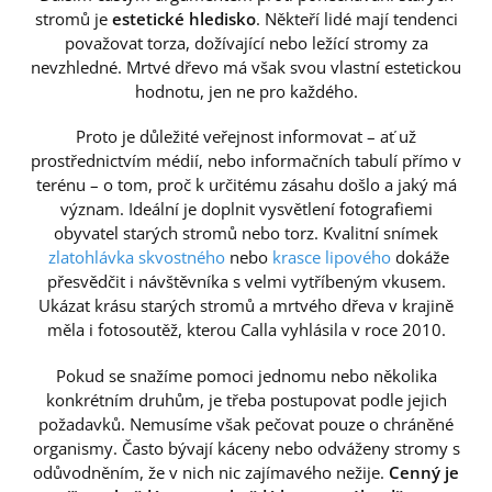
stromů je
estetické hledisko
. Někteří lidé mají tendenci
považovat torza, dožívající nebo ležící stromy za
nevzhledné. Mrtvé dřevo má však svou vlastní estetickou
hodnotu, jen ne pro každého.
Proto je důležité veřejnost informovat – ať už
prostřednictvím médií, nebo informačních tabulí přímo v
terénu – o tom, proč k určitému zásahu došlo a jaký má
význam. Ideální je doplnit vysvětlení fotografiemi
obyvatel starých stromů nebo torz. Kvalitní snímek
zlatohlávka skvostného
nebo
krasce lipového
dokáže
přesvědčit i návštěvníka s velmi vytříbeným vkusem.
Ukázat krásu starých stromů a mrtvého dřeva v krajině
měla i fotosoutěž, kterou Calla vyhlásila v roce 2010.
Pokud se snažíme pomoci jednomu nebo několika
konkrétním druhům, je třeba postupovat podle jejich
požadavků. Nemusíme však pečovat pouze o chráněné
organismy. Často bývají káceny nebo odváženy stromy s
odůvodněním, že v nich nic zajímavého nežije.
Cenný je