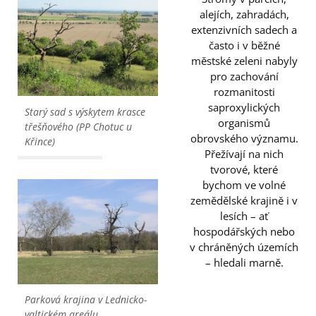
alejích, zahradách,
extenzivních sadech a
často i v běžné
městské zeleni nabyly
pro zachování
rozmanitosti
saproxylických
Starý sad s výskytem krasce
organismů
třešňového (PP Chotuc u
obrovského významu.
Křince)
Přežívají na nich
tvorové, které
bychom ve volné
zemědělské krajině i v
lesích – ať
hospodářských nebo
v chráněných územích
– hledali marně.
Parková krajina v Lednicko-
valtickém areálu