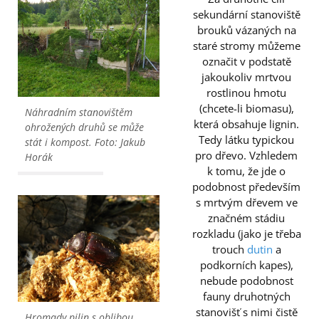
sekundární stanoviště
brouků vázaných na
staré stromy můžeme
označit v podstatě
jakoukoliv mrtvou
rostlinou hmotu
(chcete-li biomasu),
Náhradním stanovištěm
která obsahuje lignin.
ohrožených druhů se může
Tedy látku typickou
stát i kompost. Foto: Jakub
pro dřevo. Vzhledem
Horák
k tomu, že jde o
podobnost především
s mrtvým dřevem ve
značném stádiu
rozkladu (jako je třeba
trouch
dutin
a
podkorních kapes),
nebude podobnost
fauny druhotných
stanovišť s nimi čistě
Hromady pilin s oblibou