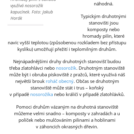
náhodná.
využívá nosorožík
kapucínek. Foto: Jakub
Typickým druhotnými
Horák
stanovišti jsou
komposty nebo
hromady pilin, které
navíc vyšší teplotou (způsobenou rozkladem bez přístupu
kyslíku) umožňují přežití i teplomilným druhům.
Nejnápadnějšími druhy druhotných stanovišť budou
třeba zlatohlávci nebo
nosorožík
. Druhotným stanoviště
může být i obruba pískoviště z pražců, které využívá náš
největší brouk
roháč obecný
. Občas se druhotným
stanoviště může stát i trus – koňský
v případě
nosorožíka
nebo králičí v případě zlatohlávků.
Pomoci druhům vázaným na druhotná stanoviště
můžeme velmi snadno – komposty v zahradách a u
políček nebo mulčováním pilinami a hoblinami
v záhoncích okrasných dřevin.