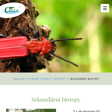
/
/
/
CALLA.CZ
STROMY A HMYZ
BIOTOPY
SEKUNDÁRNÍ BIOTOPY
Sekundární biotopy
Za druhotné čili