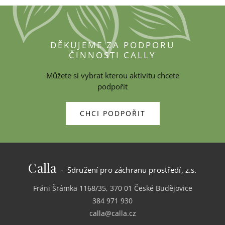
DĚKUJEME ZA PODPORU
ČINNOSTI CALLY
Můžete si vybrat kterou aktivitu chcete
podpořit
CHCI PODPOŘIT
Calla
- Sdružení pro záchranu prostředí, z.s.
Fráni Šrámka 1168/35, 370 01 České Budějovice
384 971 930
calla@calla.cz