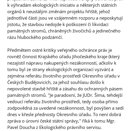
k výhradám ekologických iniciativ a některých státních
orgánů k neustálým změnám projektu hřiště, jehož
jednotlivé části jsou ve vzájemném rozporu a neposkytují
jistotu, že stavbou nedojde k poškození či likvidaci
památných stromů, chráněných živočichů a jedinečného
rázu hlubockého podzámčí.
Předmětem ostré kritiky veřejného ochránce práv je
rovněž činnost Krajského úřadu Jihočeského kraje (který
nezajistil nápravu nakupených nezákonností, ačkoliv k
tomu byl ze strany ekologických organizací vyzván) a
zejména referátu životního prostředí Okresního úřadu v
Českých Budějovicích, za jehož souhlasu došlo k
nepovolené stavbě hřiště a zásahu do ochranných pásem
památných stromů. "Je paradoxní, že JUDr. Šíma, tehdejší
vedoucí referátu životního prostředí, tedy osoba přímo
zodpovědná za uvedené nezákonnosti, byl povýšen a sedí
dnes v křesle přednosty Okresního úřadu. To není dobrá
zpráva o úrovni české státní správy," říká k tomu Mgr.
Pavel Doucha z Ekologického právního servisu.