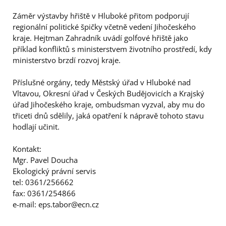
Záměr výstavby hřiště v Hluboké přitom podporují
regionální politické špičky včetně vedení Jihočeského
kraje. Hejtman Zahradník uvádí golfové hřiště jako
příklad konfliktů s ministerstvem životního prostředí, kdy
ministerstvo brzdí rozvoj kraje.
Příslušné orgány, tedy Městský úřad v Hluboké nad
Vltavou, Okresní úřad v Českých Budějovicích a Krajský
úřad Jihočeského kraje, ombudsman vyzval, aby mu do
třiceti dnů sdělily, jaká opatření k nápravě tohoto stavu
hodlají učinit.
Kontakt:
Mgr. Pavel Doucha
Ekologický právní servis
tel: 0361/256662
fax: 0361/254866
e-mail: eps.tabor@ecn.cz