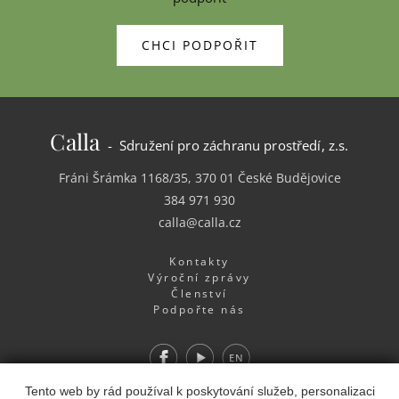
CHCI PODPOŘIT
Calla
- Sdružení pro záchranu prostředí, z.s.
Fráni Šrámka 1168/35, 370 01 České Budějovice
384 971 930
calla@calla.cz
Kontakty
Výroční zprávy
Členství
Podpořte nás
Facebook
Youtube
EN
Webdesign
&
Webhosting
&
publikační systém Toolkit
-
Tento web by rád používal k poskytování služeb, personalizaci