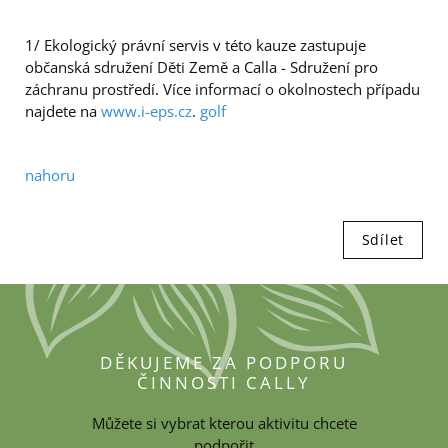
1/ Ekologický právní servis v této kauze zastupuje
občanská sdružení Děti Země a Calla - Sdružení pro
záchranu prostředí. Více informací o okolnostech případu
najdete na
www.i-eps.cz
.
golf
nahoru
Sdílet
DĚKUJEME ZA PODPORU
ČINNOSTI CALLY
Můžete si vybrat kterou aktivitu chcete
podpořit