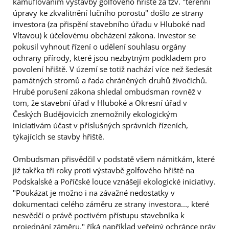
kamuflováním výstavby golfového hřiště za tzv. "terénní
úpravy ke zkvalitnění lučního porostu" došlo ze strany
investora (za přispění stavebního úřadu v Hluboké nad
Vltavou) k účelovému obcházení zákona. Investor se
pokusil vyhnout řízení o udělení souhlasu orgány
ochrany přírody, které jsou nezbytným podkladem pro
povolení hřiště. V území se totiž nachází více než šedesát
památných stromů a řada chráněných druhů živočichů.
Hrubé porušení zákona shledal ombudsman rovněž v
tom, že stavební úřad v Hluboké a Okresní úřad v
Českých Budějovicích znemožnily ekologickým
iniciativám účast v příslušných správních řízeních,
týkajících se stavby hřiště.
Ombudsman přisvědčil v podstatě všem námitkám, které
již takřka tři roky proti výstavbě golfového hřiště na
Podskalské a Poříčské louce vznášejí ekologické iniciativy.
"Poukázat je možno i na závažné nedostatky v
dokumentaci celého záměru ze strany investora..., které
nesvědčí o právě poctivém přístupu stavebníka k
projednání záměru," říká například veřejný ochránce práv