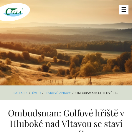
/
/
/
CALLA.CZ
ÚVOD
TISKOVÉ ZPRÁVY
OMBUDSMAN: GOLFOVÉ HŘIŠTĚ V HLUBOKÉ NAD VLTAVOU SE STAVÍ V ROZPORU SE ZÁKONEM
Ombudsman: Golfové hřiště v
Hluboké nad Vltavou se staví