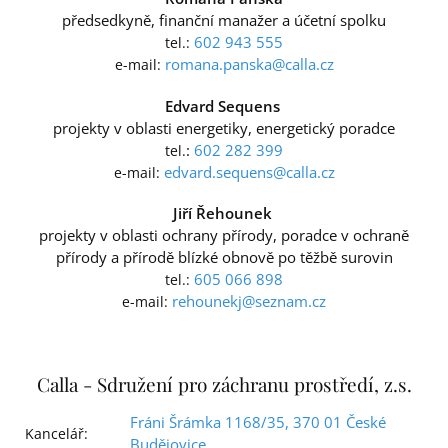
předsedkyně, finanční manažer a účetní spolku
602 943 555
tel.:
romana.panska@calla.cz
e-mail:
Edvard Sequens
projekty v oblasti energetiky, energetický poradce
:
602 282 399
tel.
edvard.sequens@calla.cz
e-mail:
Jiří Řehounek
projekty v oblasti ochrany přírody, poradce v ochraně
přírody a přírodě blízké obnově po těžbě surovin
605 066 898
tel.:
rehounekj@seznam.cz
e-mail:
Calla - Sdružení pro záchranu prostředí, z.s.
Fráni Šrámka 1168/35, 370 01 České
Kancelář:
Budějovice