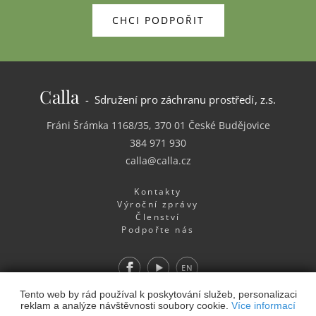
CHCI PODPOŘIT
Calla
- Sdružení pro záchranu prostředí, z.s.
Fráni Šrámka 1168/35, 370 01 České Budějovice
384 971 930
calla@calla.cz
Kontakty
Výroční zprávy
Členství
Podpořte nás
Facebook
Youtube
EN
Webdesign
&
Webhosting
&
publikační systém Toolkit
-
Tento web by rád používal k poskytování služeb, personalizaci
reklam a analýze návštěvnosti soubory cookie.
Více informací
Studio