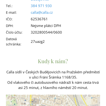
384 971 930
Tel.:
calla@calla.cz
E-mail:
62536761
IČO:
Nejsme plátci DPH
DPH:
3202800544/0600
Číslo účtu:
Datová
27uazg2
schránka:
Kudy k nám?
Calla sídlí v Českých Budějovicích na Pražském předměstí
v ulici Fráni Šrámka 1168/35.
Od vlakového či autobusového nádraží k nám cesta trvá
asi 25 minut, z hlavního náměstí 20 minut.