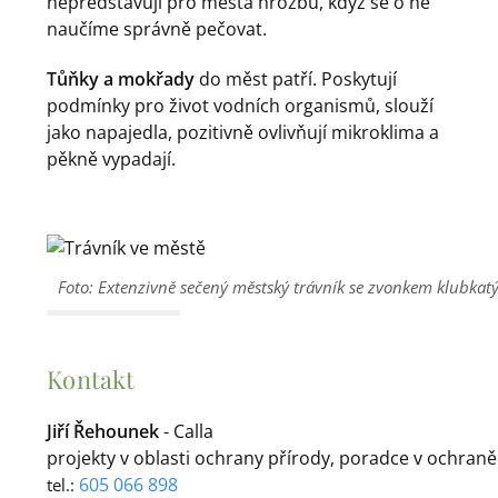
nepředstavují pro města hrozbu, když se o ně
naučíme správně pečovat.
Tůňky a mokřady
do měst patří. Poskytují
podmínky pro život vodních organismů, slouží
jako napajedla, pozitivně ovlivňují mikroklima a
pěkně vypadají.
Foto: Extenzivně sečený městský trávník se zvonkem klubkat
Kontakt
Jiří Řehounek
- Calla
projekty v oblasti ochrany přírody, poradce v ochraně
605 066 898
tel.: