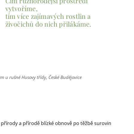
Čím různorodější prostředí
vytvoříme,
tím více zajímavých rostlin a
živočichů do nich přilákáme.
ým u rušné Husovy třídy, České Budějovice
 přírody a přírodě blízké obnově po těžbě surovin