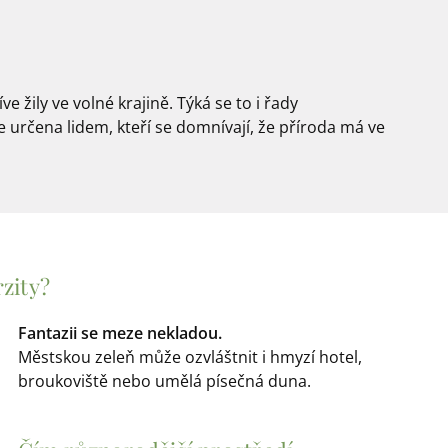
e žily ve volné krajině. Týká se to i řady
e určena lidem, kteří se domnívají, že příroda má ve
zity?
Fantazii se meze nekladou.
Městskou zeleň může ozvláštnit i hmyzí hotel,
broukoviště nebo umělá písečná duna.