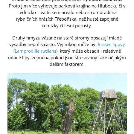
Proto jim více vyhovuje parková krajina na Hlubocku či v
Lednicko – valtickém areálu nebo stromořadí na
rybničních hrázích Třeboňska, než husté zapojené
remízky či lesní porosty.
Druhy hmyzu vázané na staré stromy obsazují mladé
výsadby nepříliš často. Výjimkou může být
krasec lipový
(Lamprodilla rutilans)
, který může obsadit i relativně
mladé lípy, zejména pokud jsou stresovány také nějakým
dalším faktorem.