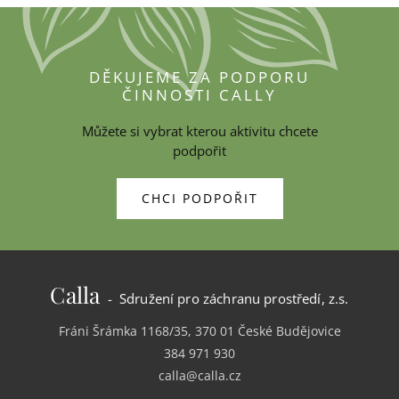
DĚKUJEME ZA PODPORU
ČINNOSTI CALLY
Můžete si vybrat kterou aktivitu chcete
podpořit
CHCI PODPOŘIT
Calla
- Sdružení pro záchranu prostředí, z.s.
Fráni Šrámka 1168/35, 370 01 České Budějovice
384 971 930
calla@calla.cz