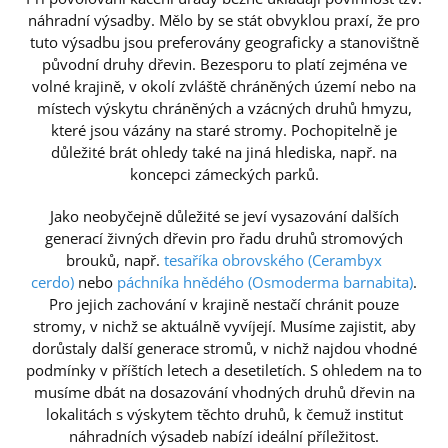
náhradní výsadby. Mělo by se stát obvyklou praxí, že pro
tuto výsadbu jsou preferovány geograficky a stanovištně
původní druhy dřevin. Bezesporu to platí zejména ve
volné krajině, v okolí zvláště chráněných území nebo na
místech výskytu chráněných a vzácných druhů hmyzu,
které jsou vázány na staré stromy. Pochopitelně je
důležité brát ohledy také na jiná hlediska, např. na
koncepci zámeckých parků.
Jako neobyčejně důležité se jeví vysazování dalších
generací živných dřevin pro řadu druhů stromových
brouků, např.
tesaříka obrovského (Cerambyx
cerdo)
nebo
páchníka hnědého (Osmoderma barnabita)
.
Pro jejich zachování v krajině nestačí chránit pouze
stromy, v nichž se aktuálně vyvíjejí. Musíme zajistit, aby
dorůstaly další generace stromů, v nichž najdou vhodné
podmínky v příštích letech a desetiletích. S ohledem na to
musíme dbát na dosazování vhodných druhů dřevin na
lokalitách s výskytem těchto druhů, k čemuž institut
náhradních výsadeb nabízí ideální příležitost.