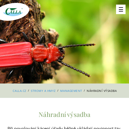
/
/
/
CALLA.CZ
STROMY A HMYZ
MANAGEMENT
NÁHRADNÍ VÝSADBA
Náhradní výsadba
Při povolování kácení úřady běžně ukládají povinnost tzv.