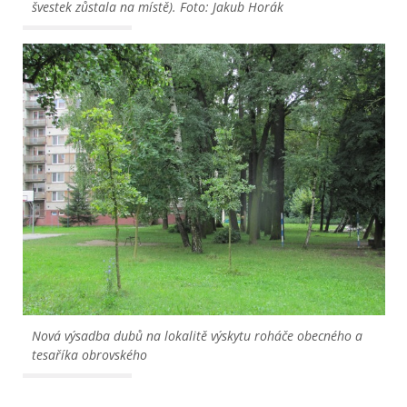
švestek zůstala na místě). Foto: Jakub Horák
Nová výsadba dubů na lokalitě výskytu roháče obecného a 
tesaříka obrovského