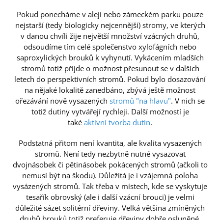
Pokud ponecháme v aleji nebo zámeckém parku pouze
nejstarší (tedy biologicky nejcennější) stromy, ve kterých
v danou chvíli žije největší množství vzácných druhů,
odsoudíme tím celé společenstvo xylofágních nebo
saproxylických brouků k vyhynutí. Vykácením mladších
stromů totiž přijde o možnost přesunout se v dalších
letech do perspektivních stromů. Pokud bylo dosazování
na nějaké lokalitě zanedbáno, zbývá ještě možnost
ořezávání nově vysazených
stromů "na hlavu"
. V nich se
totiž dutiny vytvářejí rychleji. Další možností je
také
aktivní tvorba dutin
.
Podstatná přitom není kvantita, ale kvalita vysazených
stromů. Není tedy nezbytně nutné vysazovat
dvojnásobek či pětinásobek pokácených stromů (ačkoli to
nemusí být na škodu). Důležitá je i vzájemná poloha
vysázených stromů. Tak třeba v místech, kde se vyskytuje
tesařík obrovský (ale i další vzácní brouci) je velmi
důležité sázet solitérní dřeviny. Velká většina zmíněných
druhů brouků totiž preferuje dřeviny dobře osluněné.