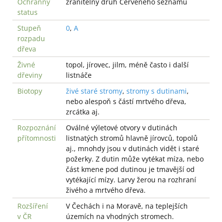
Ochranný
zranitelný druh Červeného seznamu
status
Stupeň
0
,
A
rozpadu
dřeva
Živné
topol, jírovec, jilm, méně často i další
dřeviny
listnáče
Biotopy
živé staré stromy
,
stromy s dutinami
,
nebo alespoň s částí mrtvého dřeva,
zrcátka aj.
Rozpoznání
Oválné výletové otvory v dutinách
přítomnosti
listnatých stromů hlavně jírovců, topolů
aj., mnohdy jsou v dutinách vidět i staré
požerky. Z dutin může vytékat míza, nebo
část kmene pod dutinou je tmavější od
vytékající mízy. Larvy žerou na rozhraní
živého a mrtvého dřeva.
Rozšíření
V Čechách i na Moravě, na teplejších
v ČR
územích na vhodných stromech.