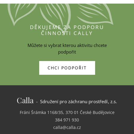
DĚKUJEME ZA PODPORU
ČINNOSTI CALLY
Můžete si vybrat kterou aktivitu chcete
podpořit
CHCI PODPOŘIT
Calla
- Sdružení pro záchranu prostředí, z.s.
Fráni Šrámka 1168/35, 370 01 České Budějovice
384 971 930
calla@calla.cz