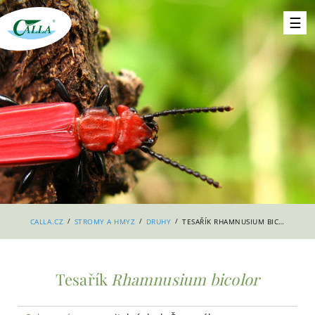
/
/
/
CALLA.CZ
STROMY A HMYZ
DRUHY
TESAŘÍK RHAMNUSIUM BICOLOR
Tesařík
Rhamnusium bicolor