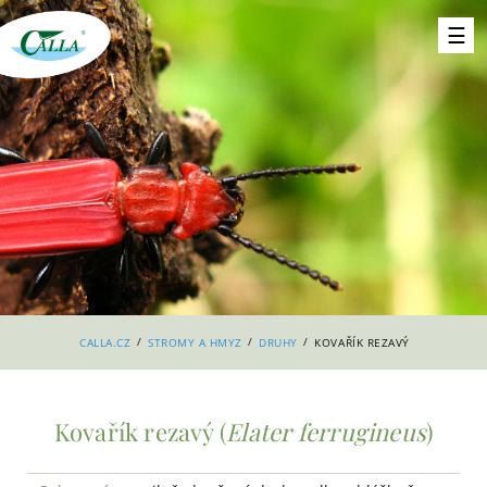
/
/
/
CALLA.CZ
STROMY A HMYZ
DRUHY
KOVAŘÍK REZAVÝ
Kovařík rezavý (
Elater ferrugineus
)