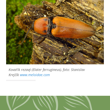
Kovařík rezavý (Elater ferrugineus), foto: Stanislav
Krejčík
www.meloidae.com