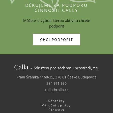
DĚKUJEME ZA PODPORU
ČINNOSTI CALLY
Můžete si vybrat kterou aktivitu chcete
podpořit
CHCI PODPOŘIT
Calla
- Sdružení pro záchranu prostředí, z.s.
Fráni Šrámka 1168/35, 370 01 České Budějovice
384 971 930
calla@calla.cz
Kontakty
Výroční zprávy
Členství