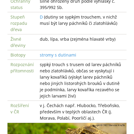
Ochranný
silně ohrožený druh podle vyhlášky č.
status
395/992 Sb.
Stupeň
D
(dutiny se sypkým trouchem, v nichž
rozpadu
musí být larvy páchníků či zlatohlávků)
dřeva
Živné
dub, lípa, vrba (zejména hlavaté vrby)
dřeviny
Biotopy
stromy s dutinami
Rozpoznání
sypký trouch s trusem od larev páchníků
přítomnosti
nebo zlatohlávků, občas se vyskytují i
larvy kovaříků (výskyt larev páchníků
nebo jiných listorohých brouků v dutině
je podmínka, larvy kovaříka rezavého se
jejich larvami živí)
Rozšíření
v j. Čechách např. Hlubocko, Třeboňsko,
v ČR
především v teplých oblastech ČR (j.
Morava, Polabí, Poorličí aj.).