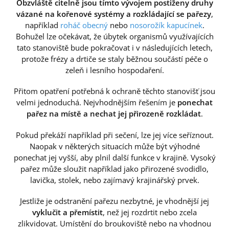
Obzvláště citelně jsou tímto vývojem postiženy druhy
vázané na kořenové systémy a rozkládající se pařezy
,
například
roháč obecný
nebo
nosorožík kapucínek
.
Bohužel lze očekávat, že úbytek organismů využívajících
tato stanoviště bude pokračovat i v následujících letech,
protože frézy a drtiče se staly běžnou součástí péče o
zeleň i lesního hospodaření.
Přitom opatření potřebná k ochraně těchto stanovišť jsou
velmi jednoduchá. Nejvhodnějším řešením je
ponechat
pařez na místě a nechat jej přirozeně rozkládat
.
Pokud překáží například při sečení, lze jej více seříznout.
Naopak v některých situacích může být výhodné
ponechat jej vyšší, aby plnil další funkce v krajině. Vysoký
pařez může sloužit například jako přirozené svodidlo,
lavička, stolek, nebo zajímavý krajinářský prvek.
Jestliže je odstranění pařezu nezbytné, je vhodnější jej
vyklučit a přemístit
, než jej rozdrtit nebo zcela
zlikvidovat. Umístění do broukoviště nebo na vhodnou