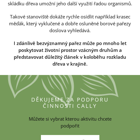
skládku dřeva umožní jeho další využití řadou organismů.
Takové stanoviště dokáže rychle osídlit například krasec
měďák, který vyklučené a dobře osluněné borové pařezy
doslova vyhledává.
I zdánlivě bezvýznamný pařez může po mnoho let
poskytovat životní prostor vzácným druhům a
představovat důležitý článek v koloběhu rozkladu
dřeva v krajině.
DĚKUJEME ZA PODPORU
ČINNOSTI CALLY
Můžete si vybrat kterou aktivitu chcete
podpořit