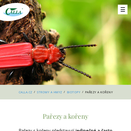
/
/
/
CALLA.CZ
STROMY A HMYZ
BIOTOPY
PAŘEZY A KOŘENY
Pařezy a kořeny
Pařezy s kořeny představují
jedinečné a často