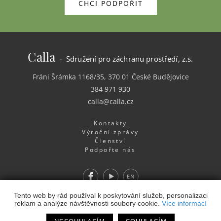
CHCI PODPOŘIT
Calla
- Sdružení pro záchranu prostředí, z.s.
Fráni Šrámka 1168/35, 370 01 České Budějovice
384 971 930
calla@calla.cz
Kontakty
Výroční zprávy
Členství
Podpořte nás
Facebook
Youtube
EN
Webdesign
&
Webhosting
&
publikační systém Toolkit
-
Tento web by rád používal k poskytování služeb, personalizaci
reklam a analýze návštěvnosti soubory cookie.
Více informací
Studio