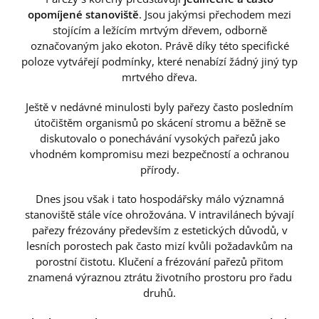
opomíjené stanoviště
. Jsou jakýmsi přechodem mezi
stojícím a ležícím mrtvým dřevem, odborně
označovaným jako ekoton. Právě díky této specifické
poloze vytvářejí podmínky, které nenabízí žádný jiný typ
mrtvého dřeva.
Ještě v nedávné minulosti byly pařezy často posledním
útočištěm organismů po skácení stromu a běžně se
diskutovalo o ponechávání vysokých pařezů jako
vhodném kompromisu mezi bezpečností a ochranou
přírody.
Dnes jsou však i tato hospodářsky málo významná
stanoviště stále více ohrožována. V intravilánech bývají
pařezy frézovány především z estetických důvodů, v
lesních porostech pak často mizí kvůli požadavkům na
porostní čistotu. Klučení a frézování pařezů přitom
znamená výraznou ztrátu životního prostoru pro řadu
druhů.