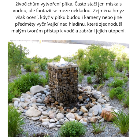
živočichům vytvoření pítka. Často stačí jen miska s
vodou, ale fantazii se meze nekladou. Zejména hmyz
však ocení, když v pítku budou i kameny nebo jiné
předměty vyčnívající nad hladinu, které zjednoduší
malým tvorům přístup k vodě a zabrání jejich utopení.