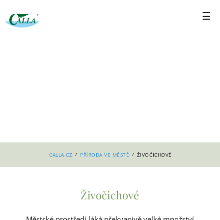
/
/
CALLA.CZ
PŘÍRODA VE MĚSTĚ
ŽIVOČICHOVÉ
Živočichové
Městské prostředí láká překvapivě velké množství