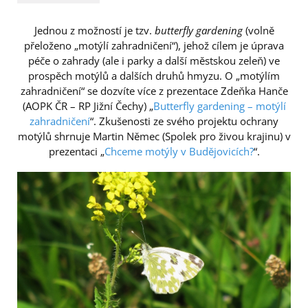
Jednou z možností je tzv.
butterfly gardening
(volně
přeloženo „motýlí zahradničení“), jehož cílem je úprava
péče o zahrady (ale i parky a další městskou zeleň) ve
prospěch motýlů a dalších druhů hmyzu. O „motýlím
zahradničení“ se dozvíte více z prezentace Zdeňka Hanče
(AOPK ČR – RP Jižní Čechy) „
Butterfly gardening – motýlí
zahradničení
“. Zkušenosti ze svého projektu ochrany
motýlů shrnuje Martin Němec (Spolek pro živou krajinu) v
prezentaci „
Chceme motýly v Budějovicích?
“.