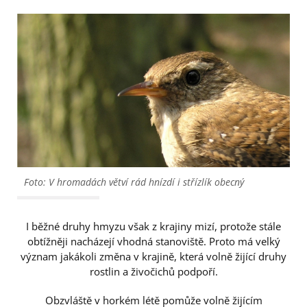
Foto: V hromadách větví rád hnízdí i střízlík obecný
I běžné druhy hmyzu však z krajiny mizí, protože stále
obtížněji nacházejí vhodná stanoviště. Proto má velký
význam jakákoli změna v krajině, která volně žijící druhy
rostlin a živočichů podpoří.
Obzvláště v horkém létě pomůže volně žijícím