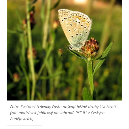
Foto: Kvetoucí trávníky často obývají běžné druhy živočichů
(zde modrásek jehlicový na zahradě PřF JU v Českých
Budějovicích)