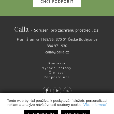
CHCI PODPOŘIT
Calla
- Sdružení pro záchranu prostředí, z.s.
Fráni Šrámka 1168/35, 370 01 České Budějovice
384 971 930
calla@calla.cz
Kontakty
Výroční zprávy
Členství
Podpořte nás
Facebook
Youtube
EN
Webdesign
&
Webhosting
&
publikační systém Toolkit
-
Tento web by rád používal k poskytování služeb, personalizaci
reklam a analýze návštěvnosti soubory cookie.
Více informací
Studio