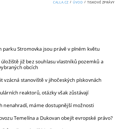
/
/
CALLA.CZ
ÚVOD
TISKOVÉ ZPRÁVY
m parku Stromovka jsou právě v plném květu
 úložiště již bez souhlasu vlastníků pozemků a
 vybraných obcích
it vzácná stanoviště v jihočeských pískovnách
lárních reaktorů, otázky však zůstávají
ách nenahradí, máme dostupnější možnosti
rovozu Temelína a Dukovan obejít evropské právo?