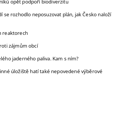
íků opět podpoří biodiverzitu
dí se rozhodlo neposuzovat plán, jak Česko naloží
h reaktorech
proti zájmům obcí
elého jaderného paliva. Kam s ním?
binné úložiště hatí také nepovedené výběrové