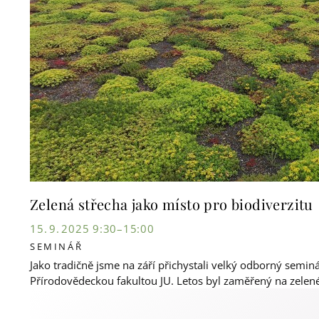
Zelená střecha jako místo pro biodiverzitu
15. 9. 2025 9:30–15:00
SEMINÁŘ
Jako tradičně jsme na září přichystali velký odborný seminá
Přírodovědeckou fakultou JU. Letos byl zaměřený na zelené 