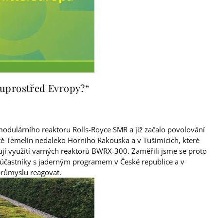
 uprostřed Evropy?“
modulárního reaktoru Rolls-Royce SMR a již začalo povolování
litě Temelín nedaleko Horního Rakouska a v Tušimicích, které
jí využití varných reaktorů BWRX-300. Zaměřili jsme se proto
 účastníky s jaderným programem v České republice a v
průmyslu reagovat.