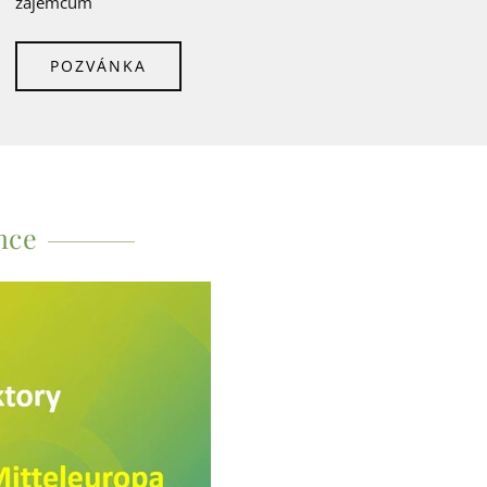
zájemcům
POZVÁNKA
nce